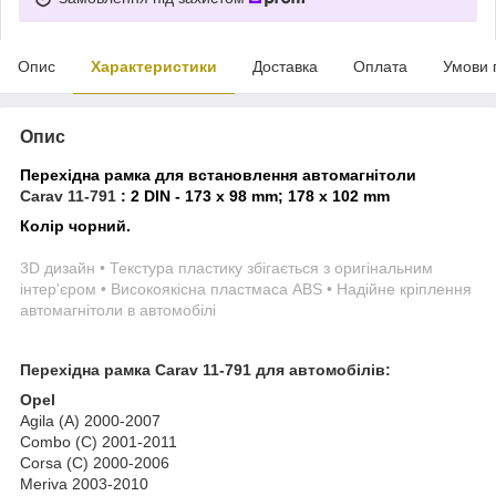
Опис
Характеристики
Доставка
Оплата
Умови 
Опис
Перехідна рамка для встановлення автомагнітоли
Carav 11-791
:
2 DIN - 173 x 98 mm; 178 x 102 mm
Колір чорний.
3D дизайн • Текстура пластику збігається з оригінальним
інтер'єром • Високоякісна пластмаса ABS • Надійне кріплення
автомагнітоли в автомобілі
Перехідна рамка
Carav 11-791
для
автомобілів:
Opel
Agila (A) 2000-2007
Combo (C) 2001-2011
Corsa (C) 2000-2006
Meriva 2003-2010