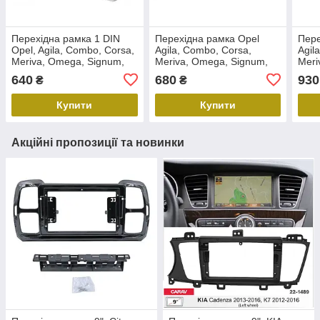
Перехідна рамка 1 DIN
Перехідна рамка Opel
Пере
Opel, Agila, Combo, Corsa,
Agila, Combo, Corsa,
Agil
Meriva, Omega, Signum,
Meriva, Omega, Signum,
Meri
Tigra, Vectra, Vivaro, ACV
Tigra, Vectra, Vivaro Carav
Tigr
640
680
930
₴
₴
281230-26-3
11-419
781-
Купити
Купити
Акційні пропозиції та новинки