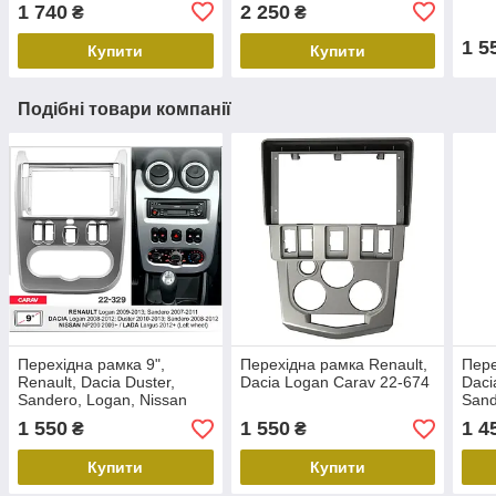
1 740
2 250
₴
₴
1 5
Купити
Купити
Подібні товари компанії
Перехідна рамка 9",
Перехідна рамка Renault,
Пере
Renault, Dacia Duster,
Dacia Logan Carav 22-674
Daci
Sandero, Logan, Nissan
Sand
NP200, Carav 22-329
1 550
1 550
1 4
₴
₴
Купити
Купити