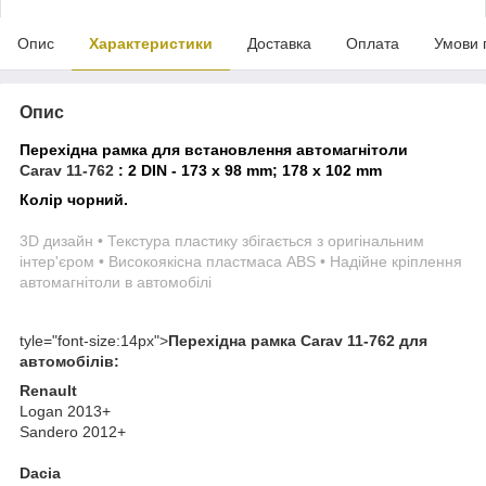
Опис
Характеристики
Доставка
Оплата
Умови 
Опис
Перехідна рамка для встановлення автомагнітоли
Carav 11-762
:
2 DIN - 173 x 98 mm; 178 x 102 mm
Колір чорний.
3D дизайн • Текстура пластику збігається з оригінальним
інтер'єром • Високоякісна пластмаса ABS • Надійне кріплення
автомагнітоли в автомобілі
tyle="font-size:14px">
Перехідна рамка
Carav 11-762
для
автомобілів:
Renault
Logan 2013+
Sandero 2012+
Dacia