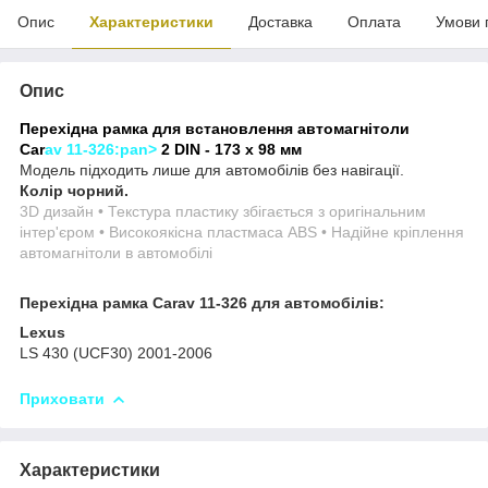
Опис
Характеристики
Доставка
Оплата
Умови 
Опис
Перехідна рамка для встановлення автомагнітоли
Car
av 11-326:pan>
2 DIN - 173 x 98 мм
Модель підходить лише для автомобілів без навігації.
Колір чорний.
3D дизайн • Текстура пластику збігається з оригінальним
інтер'єром • Високоякісна пластмаса ABS • Надійне кріплення
автомагнітоли в автомобілі
Перехідна рамка Carav 11-326 для автомобілів:
Lexus
LS 430 (UCF30) 2001-2006
Приховати
Характеристики