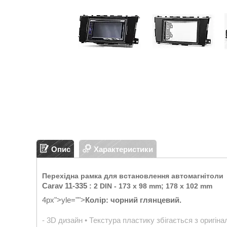
Опис
Характеристики
Перехідна рамка для встановлення автомагнітоли
Carav 11-335
: 2 DIN - 173 x 98 mm; 178 x 102 mm
4px">
yle="">
Колір: чорний глянцевий.
- 3D дизайн • Текстура пластику збігається з оригін