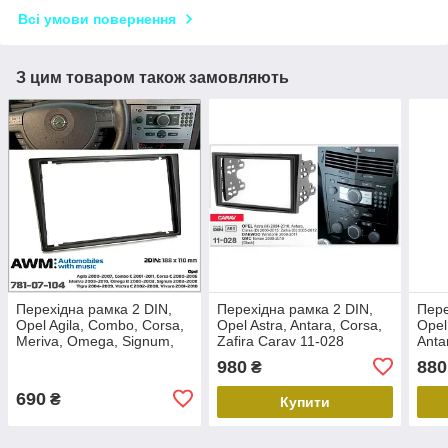
Всі умови повернення
З цим товаром також замовляють
Перехідна рамка 2 DIN,
Перехідна рамка 2 DIN,
Пере
Opel Agila, Combo, Corsa,
Opel Astra, Antara, Corsa,
Opel
Meriva, Omega, Signum,
Zafira Carav 11-028
Anta
Tigra, Vectra, Vivaro AWM
(D) 
980
880
₴
781-07-104
2005
24-5
690
₴
Купити