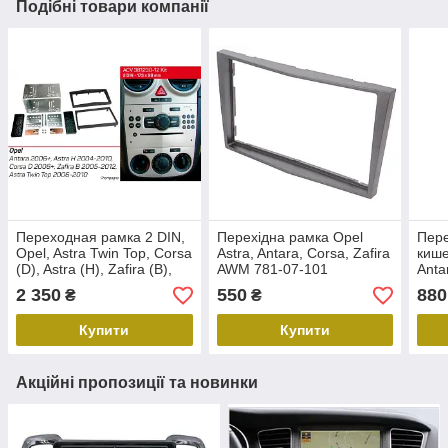
Подібні товари компанії
Переходная рамка 2 DIN,
Перехідна рамка Opel
Пере
Opel, Astra Twin Top, Corsa
Astra, Antara, Corsa, Zafira
кише
(D), Astra (H), Zafira (B),
AWM 781-07-101
Anta
Antara, ACV 381230-12 Kit
2812
2 350
550
880
₴
₴
Купити
Купити
Акційні пропозиції та новинки