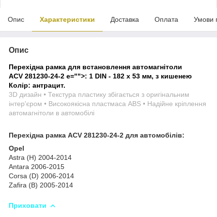
Опис
Характеристики
Доставка
Оплата
Умови 
Опис
Перехідна рамка для встановлення автомагнітоли
ACV 281230-24-2
e="">: 1 DIN - 182 x 53 мм, з кишенею
Колір: антрацит.
3D дизайн • Текстура пластику збігається з оригінальним
інтер'єром • Високоякісна пластмаса ABS • Надійне кріплення
автомагнітоли в автомобілі
Перехідна рамка ACV 281230-24-2 для автомобілів:
Opel
Astra (H) 2004-2014
Antara 2006-2015
Corsa (D) 2006-2014
Zafira (B) 2005-2014
Приховати