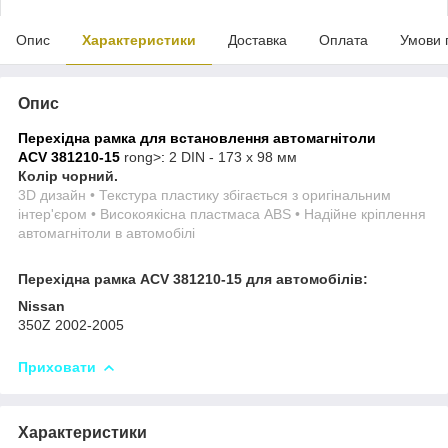
Опис
Характеристики
Доставка
Оплата
Умови 
Опис
Перехідна рамка для встановлення автомагнітоли
ACV 381210-15
rong>
:
2 DIN - 173 x 98 мм
Колір чорний.
3D дизайн • Текстура пластику збігається з оригінальним
інтер'єром • Високоякісна пластмаса ABS • Надійне кріплення
автомагнітоли в автомобілі
Перехідна рамка ACV 381210-15 для автомобілів:
Nissan
350Z 2002-2005
Приховати
Характеристики