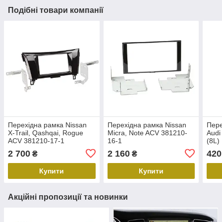
Подібні товари компанії
Перехідна рамка Nissan
Перехідна рамка Nissan
Пере
X-Trail, Qashqai, Rogue
Micra, Note ACV 381210-
Audi
ACV 381210-17-1
16-1
(8L)
1999
2 700
2 160
420
₴
₴
2005
Купити
Купити
Акційні пропозиції та новинки