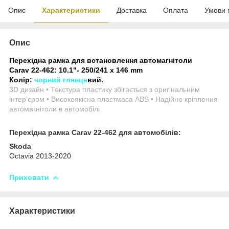
Опис
Характеристики
Доставка
Оплата
Умови 
Опис
Перехідна рамка для встановлення автомагнітоли
Carav 22-462: 10.1"- 250/241 х 146 mm
Колір:
чорний глянце
вий.
3D дизайн • Текстура пластику збігається з оригінальним
інтер'єром • Високоякісна пластмаса ABS • Надійне кріплення
автомагнітоли в автомобілі
Перехідна рамка Carav 22-462 для автомобілів:
Skoda
Octavia 2013-2020
Приховати
Характеристики