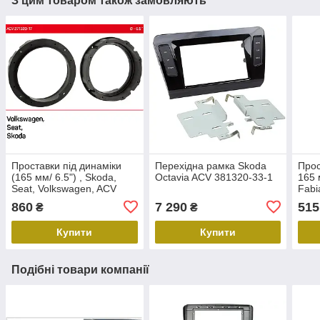
З цим товаром також замовляють
Проставки під динаміки
Перехідна рамка Skoda
Прос
(165 мм/ 6.5") , Skoda,
Octavia ACV 381320-33-1
165 
Seat, Volkswagen, ACV
Fabi
271320-17
Kodi
860
7 290
515
₴
₴
Room
Купити
Купити
Подібні товари компанії