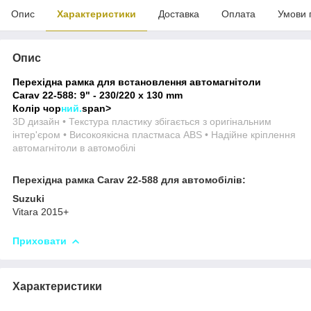
Опис
Характеристики
Доставка
Оплата
Умови 
Опис
Перехідна рамка для встановлення автомагнітоли
Carav 22-588: 9" - 230/220 х 130 mm
Колір чор
ний.
span>
3D дизайн • Текстура пластику збігається з оригінальним
інтер'єром • Високоякісна пластмаса ABS • Надійне кріплення
автомагнітоли в автомобілі
Перехідна рамка Carav 22-588 для автомобілів:
Suzuki
Vitara 2015+
Приховати
Характеристики