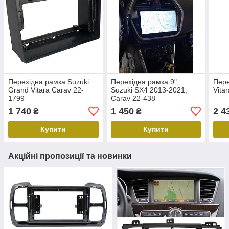
Перехідна рамка Suzuki
Перехідна рамка 9",
Пере
Grand Vitara Carav 22-
Suzuki SX4 2013-2021,
Vita
1799
Carav 22-438
1 740
1 450
2 4
₴
₴
Купити
Купити
Акційні пропозиції та новинки