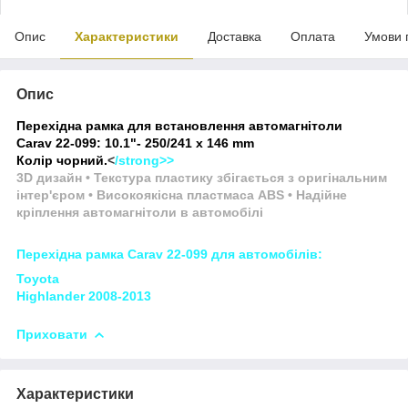
Опис
Характеристики
Доставка
Оплата
Умови 
Опис
Перехідна рамка для встановлення автомагнітоли
Carav 22-099: 10.1"- 250/241 х 146 mm
Колір чорний.
<
/strong>>
3D дизайн • Текстура пластику збігається з оригінальним
інтер'єром • Високоякісна пластмаса ABS • Надійне
кріплення автомагнітоли в автомобілі
Перехідна рамка Carav 22-099 для автомобілів:
Toyota
Highlander 2008-2013
Приховати
Характеристики