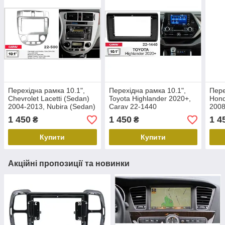
Перехідна рамка 10.1",
Перехідна рамка 10.1",
Пере
Chevrolet Lacetti (Sedan)
Toyota Highlander 2020+,
Hond
2004-2013, Nubira (Sedan)
Carav 22-1440
2008
2004-2008, Carav 22-500
1 450
1 450
1 4
₴
₴
Купити
Купити
Акційні пропозиції та новинки