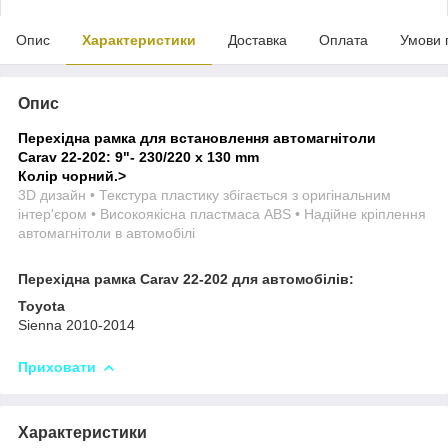
Опис
Характеристики
Доставка
Оплата
Умови 
Опис
Перехідна рамка для встановлення автомагнітоли
Carav 22-202: 9"- 230/220 х 130 mm
Колір чорний.
>
3D дизайн • Текстура пластику збігається з оригінальним
інтер'єром • Високоякісна пластмаса ABS • Надійне кріплення
автомагнітоли в автомобілі
Перехідна рамка Carav 22-202 для автомобілів:
Toyota
Sienna 2010-2014
Приховати
Характеристики