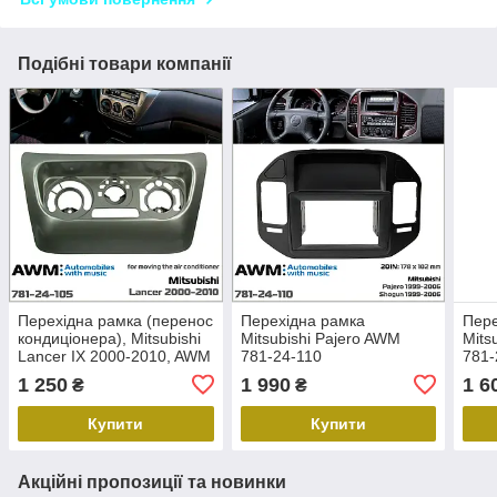
Подібні товари компанії
Перехідна рамка (перенос
Перехідна рамка
Пере
кондиціонера), Mitsubishi
Mitsubishi Pajero AWM
Mits
Lancer IX 2000-2010, AWM
781-24-110
781-
781-24-105
1 250
1 990
1 6
₴
₴
Купити
Купити
Акційні пропозиції та новинки