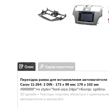
Опис
Характеристики
Перехідна рамка для встановлення автомагнітоли
Carav 11-264: 2 DIN - 173 x 98 мм; 178 x 102 мм
#000000">n style="font-size:14px">
Колір: срібло.
3D дизайн • Текстура пластику збігається з оригінальн
автомагнітоли в автомобілі