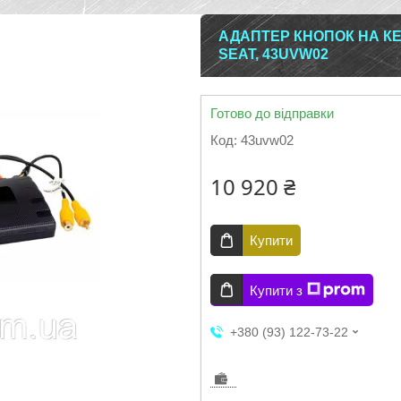
АДАПТЕР КНОПОК НА КЕ
SEAT, 43UVW02
Готово до відправки
Код:
43uvw02
10 920 ₴
Купити
Купити з
+380 (93) 122-73-22