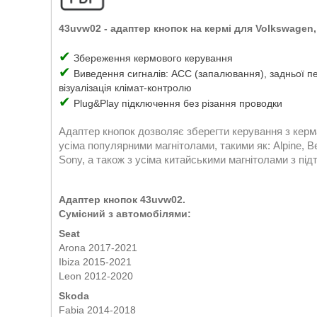
43uvw02 -
адаптер кнопок на кермі для Volkswagen,
✔
Збереження кермового керування
✔
Виведення сигналів: ACC (запалювання), задньої пере
візуалізація клімат-контролю
✔
Plug&Play підключення без різання проводки
Адаптер кнопок дозволяє зберегти керування з керма
усіма популярними магнітолами, такими як: Alpine, Be
Sony, а також з усіма китайськими магнітолами з п
Адаптер кнопок
43uvw02.
Сумісний з автомобілями:
Seat
Arona 2017-2021
Ibiza 2015-2021
Leon 2012-2020
Skoda
Fabia 2014-2018