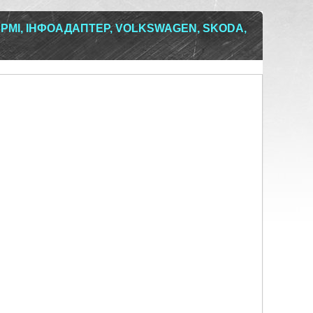
РМІ, ІНФОАДАПТЕР, VOLKSWAGEN, SKODA,