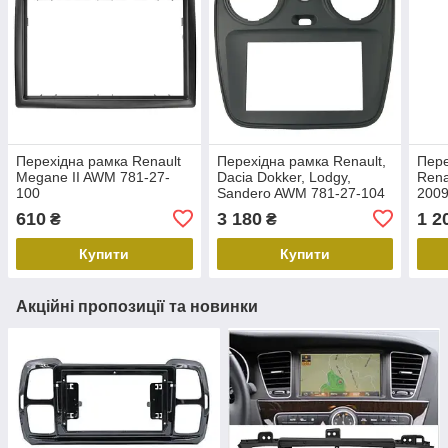
Перехідна рамка Renault
Перехідна рамка Renault,
Пере
Megane II AWM 781-27-
Dacia Dokker, Lodgy,
Rena
100
Sandero AWM 781-27-104
2009
610
3 180
1 2
₴
₴
Купити
Купити
Акційні пропозиції та новинки