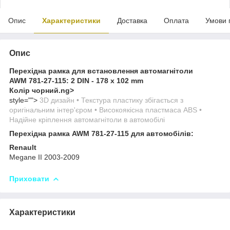
Опис
Характеристики
Доставка
Оплата
Умови 
Опис
Перехідна рамка для встановлення автомагнітоли
AWM 781-27-115:
2 DIN - 178 x 102 mm
Колір чорний.
ng>
style="">
3D дизайн • Текстура пластику збігається з
оригінальним інтер'єром • Високоякісна пластмаса ABS •
Надійне кріплення автомагнітоли в автомобілі
Перехідна рамка AWM 781-27-115 для автомобілів:
Renault
Megane II 2003-2009
Приховати
Характеристики