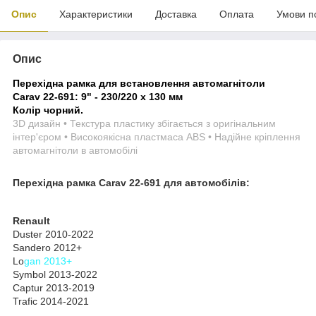
Опис
Характеристики
Доставка
Оплата
Умови п
Опис
Перехідна рамка для встановлення автомагнітоли
Carav 22-691: 9" - 230/220 x 130 мм
Колір чорний.
3D дизайн • Текстура пластику збігається з оригінальним
інтер'єром • Високоякісна пластмаса ABS • Надійне кріплення
автомагнітоли в автомобілі
Перехідна рамка Carav 22-691 для автомобілів:
Renault
Duster 2010-2022
Sandero 2012+
Lo
gan 2013+
Symbol 2013-2022
Captur 2013-2019
Trafic 2014-2021