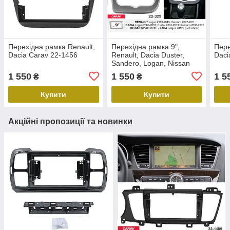
Перехідна рамка Renault,
Перехідна рамка 9",
Пере
Dacia Carav 22-1456
Renault, Dacia Duster,
Daci
Sandero, Logan, Nissan
NP200, Carav 22-329
1 550
1 550
1 5
₴
₴
Купити
Купити
Акційні пропозиції та новинки