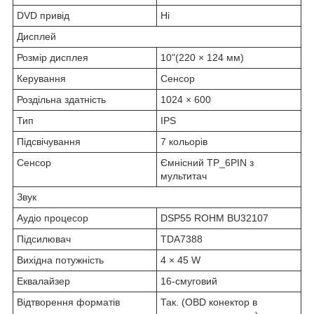
DVD привід
Ні
Дисплей
Розмір дисплея
10"(220 × 124 мм)
Керування
Сенсор
Роздільна здатність
1024 × 600
Тип
IPS
Підсвічування
7 кольорів
Сенсор
Ємнісний TP_6PIN з
мультитач
Звук
Аудіо процесор
DSP55 ROHM BU32107
Підсилювач
TDA7388
Вихідна потужність
4 × 45 W
Еквалайзер
16-смуговий
Відтворення форматів
Так. (OBD конектор в