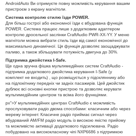
AndroidAuto Ви отримуєте повну можливість керування вашим
пристроєм з екрану магнітоли.
Система контролю стилю їзди POWER.
Для більш гострої або економної їзди є вбудована функція
POWER. Система працює лише з додатковим адаптером
контролю дросельної заслінки CraftAudio PWR-XX-YY. У меню
магнітоли можна вибрати стиль їзди від самої економічної до
максимально динамічної. Ця функція дозволяє заощаджувати
паливо, а також збільшувати потужність двигуна до 30%.
Підтримка джойстика I-Safe.
Ще одна зручна фішка мультимедійних систем CraftAudio -
підтримка додаткового джойстика керування I-Safe (у
комплект не входить) , що розміщується у підскляннику або
на підлокітнику передніх чи задніх пасажирів. Цей джойстик
дублює всі основні кнопки пристрою та дозволяє керувати
мультимедійним центром та всіма його функціями.
px">У мультимедійних центрах CraftAudio є можливість
прослуховувати радіо двома способами: класичним або через
мережу інтернет. Класичне радіо приймає сигнал через
вбудований AM/FM радіо модуль із високою якістю прийому
та можливістю активації додаткового підсилювача. Радіо
побудовано на висококласному чіпі NXP6686 з підтримкою