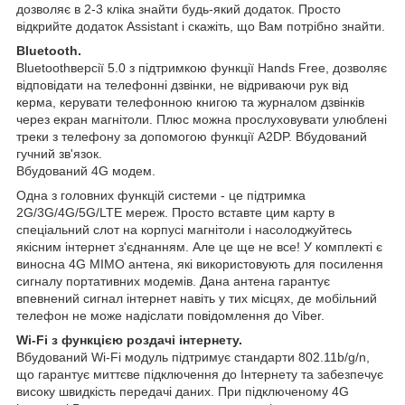
дозволяє в 2-3 кліка знайти будь-який додаток. Просто
відкрийте додаток Assistant і скажіть, що Вам потрібно знайти.
Bluetooth.
Bluetoothверсії 5.0 з підтримкою функції Hands Free, дозволяє
відповідати на телефонні дзвінки, не відриваючи рук від
керма, керувати телефонною книгою та журналом дзвінків
через екран магнітоли. Плюс можна прослуховувати улюблені
треки з телефону за допомогою функції A2DP. Вбудований
гучний зв'язок.
Вбудований 4G модем.
Одна з головних функцій системи - це підтримка
2G/3G/4G/5G/LTE мереж. Просто вставте цим карту в
спеціальний слот на корпусі магнітоли і насолоджуйтесь
якісним інтернет з'єднанням. Але це ще не все! У комплекті є
виносна 4G MIMO антена, які використовують для посилення
сигналу портативних модемів. Дана антена гарантує
впевнений сигнал інтернет навіть у тих місцях, де мобільний
телефон не може надіслати повідомлення до Viber.
Wi-Fi з функцією роздачі інтернету.
Вбудований Wi-Fi модуль підтримує стандарти 802.11b/g/n,
що гарантує миттєве підключення до Інтернету та забезпечує
високу швидкість передачі даних. При підключеному 4G