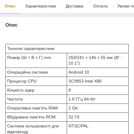
Опис
Характеристики
Доставка
Оплата
Умови п
Опис
Технічні характеристики
Розмір (Ш × В × Г) mm
250/241 × 146 × 55 мм (Ø ‎ -
10.1")
Операційна система
Android 10
Процесор CPU
SC9853 Intel X86
Кількість ядер
8
Частота
1.8 ГГц 64-біт
Оперативна пам'ять RAM
2 Gb
Вбудована пам'ять ROM
32 Гб
Система кольоровості для
NTSC/PAL
відеовходу