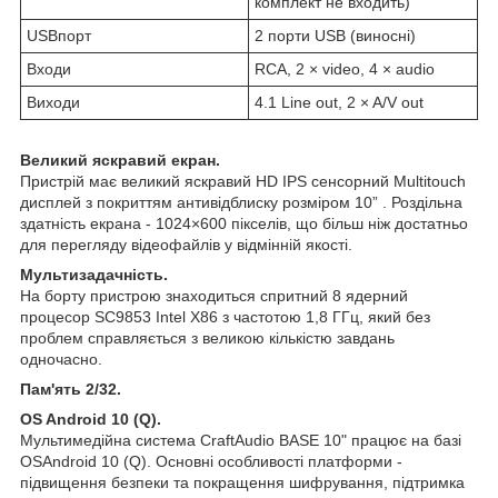
комплект не входить)
USBпорт
2 порти USB (виносні)
Входи
RCA, 2 × video, 4 × audio
Виходи
4.1 Line out, 2 × A/V out
Великий яскравий екран.
Пристрій має великий яскравий HD IPS сенсорний Multitouch
дисплей з покриттям антивідблиску розміром 10” . Роздільна
здатність екрана - 1024×600 пікселів, що більш ніж достатньо
для перегляду відеофайлів у відмінній якості.
Мультизадачність.
На борту пристрою знаходиться спритний 8 ядерний
процесор SC9853 Intel X86 з частотою 1,8 ГГц, який без
проблем справляється з великою кількістю завдань
одночасно.
Пам'ять 2/32.
OS Android 10 (Q).
Мультимедійна система CraftAudio BASE 10" працює на базі
OSAndroid 10 (Q). Основні особливості платформи -
підвищення безпеки та покращення шифрування, підтримка