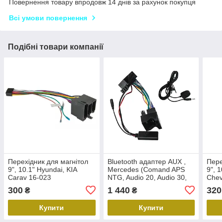
Повернення товару впродовж 14 днів за рахунок покупця
Всі умови повернення
Подібні товари компанії
Перехідник для магнітол
Bluetooth адаптер AUX ,
Пере
9", 10.1" Hyundai, KIA
Mercedes (Comand APS
9", 
Carav 16-023
NTG, Audio 20, Audio 30,
Chev
Audio 50 APS) , AWM BTM-
Cara
300
1 440
320
₴
₴
10
Купити
Купити