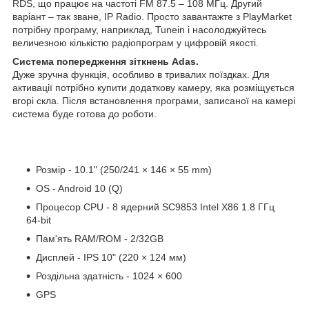
RDS, що працює на частоті FM 87.5 – 108 МГц. Другий
варіант – так зване, IP Radio. Просто завантажте з PlayMarket
потрібну програму, наприклад, Tunein і насолоджуйтесь
величезною кількістю радіопрограм у цифровій якості.
Система попередження зіткнень Adas.
Дуже зручна функція, особливо в тривалих поїздках. Для
активації потрібно купити додаткову камеру, яка розміщується
вгорі скла. Після встановлення програми, записаної на камері
система буде готова до роботи.
Розмір - 10.1" (250/241 × 146 × 55 mm)
OS - Android 10 (Q)
Процесор CPU - 8 ядерний SC9853 Intel X86 1.8 ГГц
64-bit
Пам'ять RAM/ROM - 2/32GB
Дисплей - IPS 10" (220 × 124 мм)
Роздільна здатність - 1024 × 600
GPS