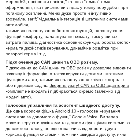
мереж 5G, нові жести навігації та нова "темна" тема
оформлення, яка приємно виглядає у темну пору доби і при
поганому освітленні. Меню дуже просте й інтуїтивно
зрозуміле. serif;">Ідеальна інтеграція зі штатними системами
автомобіля,
такими як налаштування бортових функцій, налаштування
функцій комфорту, налаштування клімату, тиск у шинах,
витрата палива, діагностика основних функцій, робота кнопок
керма та джойстиків керування, динамічна розмітка при
повороті керма і т. д.
Підключення до CAN шини та OBD роз'єму.
Підключення до CAN шини та OBD роз'єму дозволяє виводити
важливу інформацію, а також керувати деякими штатними
функціями авто, такими як налаштування клімат-контролю
або підігрівом сидінь.
Зверніть увагу! CAN та OBD адаптери в
комплект не входять і підбираються окремо (залежно від
моделі авто).
Голосове управління та асистент швидкого доступу.
Ще одна корисна фішка Android 10 - голосове керування
системою за допомогою функції Google Voice. Ви тепер
можете керувати дзвінками та деякими функціями системи за
допомогою голосу, не відволікаючись від дороги. Друга
корисна функція системи - помічник швидкого доступу, який