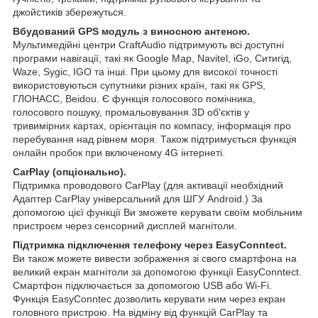
джойстиків збережуться.
Вбудований GPS модуль з виносною антеною.
Мультимедійні центри CraftAudio підтримують всі доступні
програми навігації, такі як Google Map, Navitel, iGo, Ситигід,
Waze, Sygic, IGO та інші. При цьому для високої точності
використовуються супутники різних країн, такі як GPS,
ГЛОНАСС, Beidou. Є функція голосового помічника,
голосового пошуку, промальовування 3D об'єктів у
тривимірних картах, орієнтація по компасу, інформація про
перебування над рівнем моря. Також підтримується функція
онлайн пробок при включеному 4G інтернеті.
CarPlay (опціонально).
Підтримка проводового CarPlay (для активації необхідний
Адаптер CarPlay універсальний для ШГУ Android.) За
допомогою цієї функції Ви зможете керувати своїм мобільним
пристроєм через сенсорний дисплей магнітоли.
Підтримка підключення телефону через EasyConntect.
Ви також можете вивести зображення зі свого смартфона на
великий екран магнітоли за допомогою функції EasyConntect.
Смартфон підключається за допомогою USB або Wi-Fi.
Функція EasyConntec дозволить керувати ним через екран
головного пристрою. На відміну від функцій CarPlay та