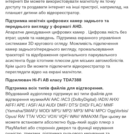
інтернеті Ви можете використовувати магнітолу як точку
доступу та роздавати інтернет на інші пристрої, наприклад, на
планшет дитини або відеореєстратор.
Підтримка новітніх цифрових камер заднього та
переднього вигляду у форматі AHD.
Апаратне декодування цифрових камер . Цифрова якість без
втрат, шумів та наведень. Підтримка екранного управління
системами 3D кругового огляду. Можливість підключення
камер заднього/переднього вигляду, промальовування
траєкторії та відображення оригінального паркувального
асистента буде істотним плюсом для міських автомобілістів.
Крім цього Ви можете підключити відеореєстратор та
переглядати відео на екрані магнітоли.
Підсилювач Hi-Fi AB класу TDA7388
Підтримка всіх типів файлів для відтворення.
Вбудований аудіоплеєр підтримує всі типи файлів для
відтворення музикиAA/ AAC /AC3 (DolbyDigital) /ADX/ AHX/
AIFF/ APE / ASF/ AU/ AUD/ DMF/ DTS/ DXD/ FLAC/ MMF
(Yamaha/SMAF)/ MOD/ MP1/ MP2/ MP3/ MP4/ MPC/ OggVorbis/
Opus/ RA/ TTA/ VOC/ VOX/ VQF/ WAV/ WMA/XM.При цьому ви
можете встановити абсолютно будь-який аудіо плеєр з
PlayMarket або сторонніх джерел та функції керування
гучністю, треками, підтримка рульового керування та