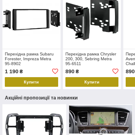
Перехідна рамка Subaru
Перехідна рамка Chrysler
Пере
Forester, Impreza Metra
200, 300, Sebring Metra
Aven
95-8902
95-6511
Chal
RAM 
1 190
890
890
₴
₴
Купити
Купити
Акційні пропозиції та новинки