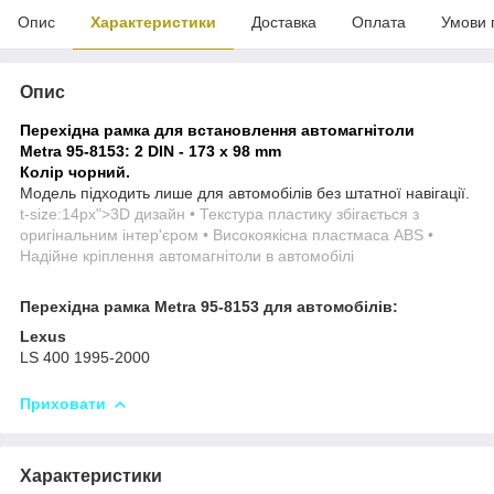
Опис
Характеристики
Доставка
Оплата
Умови 
Опис
Перехідна рамка для встановлення автомагнітоли
Metra 95-8153:
2 DIN - 173 x 98 mm
Колір чорний.
Модель підходить лише для автомобілів без штатної навігації.
t-size:14px">
3D дизайн • Текстура пластику збігається з
оригінальним інтер'єром • Високоякісна пластмаса ABS •
Надійне кріплення автомагнітоли в автомобілі
Перехідна рамка Metra 95-8153 для автомобілів:
Lexus
LS 400 1995-2000
Приховати
Характеристики