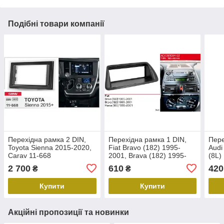
Подібні товари компанії
Перехідна рамка 2 DIN,
Перехідна рамка 1 DIN,
Пере
Toyota Sienna 2015-2020,
Fiat Bravo (182) 1995-
Audi
Carav 11-668
2001, Brava (182) 1995-
(8L)
2001, Marea (185) 1995-
1999
2 700
610
420
₴
₴
2001, ACV 281094-02
2005
Купити
Купити
Акційні пропозиції та новинки