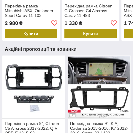
Перехідна рамка
Перехідна рамка Citroen
Пере
Mitsubishi ASX, Outlander
C-Crosser, C4 Aircross
Mits
Sport Carav 11-103
Carav 11-493
ASX 
2 980
1 330
1 7
₴
₴
Купити
Купити
Акційні пропозиції та новинки
Перехідна рамка 9", Citroen
Перехідна рамка 9", KIA,
C5 Aircross 2017-2022, QIV
Cadenza 2013-2016, K7 2012-
QBR-F 1315-68
2016, Carav 22-1489