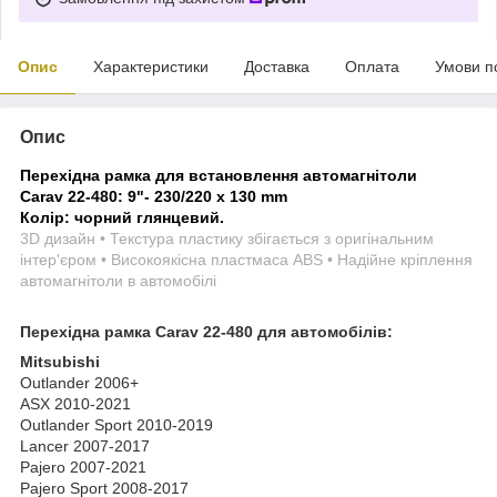
Опис
Характеристики
Доставка
Оплата
Умови п
Опис
Перехідна рамка для встановлення автомагнітоли
Carav 22-480:
9"- 230/220 х 130 mm
Колір: чорний глянцевий.
3D дизайн • Текстура пластику збігається з оригінальним
інтер'єром • Високоякісна пластмаса ABS • Надійне кріплення
автомагнітоли в автомобілі
Перехідна рамка Carav 22-480 для автомобілів:
Mitsubishi
Outlander 2006+
ASX 2010-2021
Outlander Sport 2010-2019
Lancer 2007-2017
Pajero 2007-2021
Pajero Sport 2008-2017