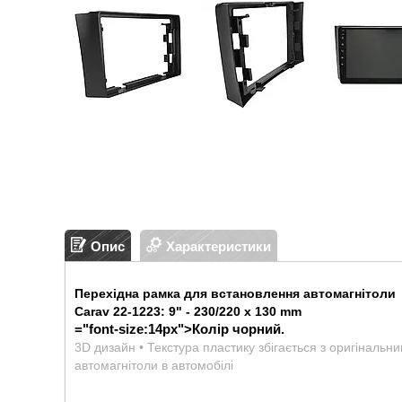
Опис
Характеристики
Перехідна рамка для встановлення автомагнітоли
Carav 22-1223:
9" - 230/220 x 130 mm
="font-size:14px">
Колір чорний.
3D дизайн • Текстура пластику збігається з оригінальн
автомагнітоли в автомобілі