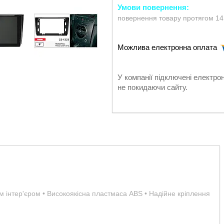
повернення товару протягом 14
У компанії підключені електро
не покидаючи сайту.
им інтер'єром • Високоякісна пластмаса ABS • Надійне кріплення