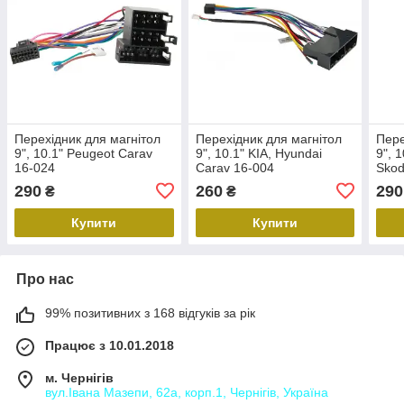
Перехідник для магнітол
Перехідник для магнітол
Пере
9", 10.1" Peugeot Carav
9", 10.1" KIA, Hyundai
9", 
16-024
Carav 16-004
Skod
290
260
290
₴
₴
Купити
Купити
Про нас
99% позитивних з 168 відгуків за рік
Працює з 10.01.2018
м. Чернігів
вул.Івана Мазепи, 62а, корп.1, Чернігів, Україна