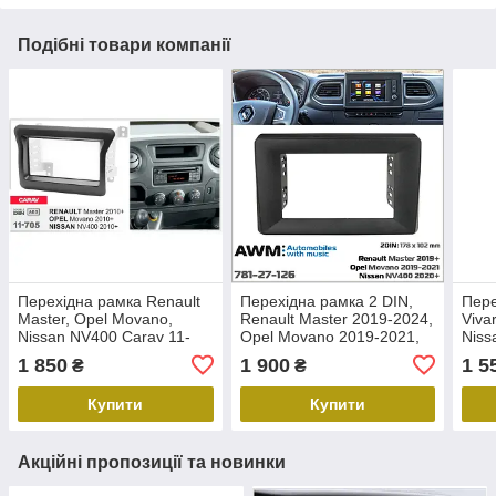
Подібні товари компанії
Перехідна рамка Renault
Перехідна рамка 2 DIN,
Пере
Master, Opel Movano,
Renault Master 2019-2024,
Vivar
Nissan NV400 Carav 11-
Opel Movano 2019-2021,
Niss
705
Nissan NV400 2020-2021,
132
1 850
1 900
1 5
₴
₴
AWM 781-27-126
Купити
Купити
Акційні пропозиції та новинки