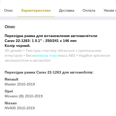
Опис
Характеристики
Доставка
Оплата
Умови 
Опис
Перехідна рамка для встановлення автомагнітоли
Carav 22-1263: 1
0.1" - 250/241 x 146 mm
Колір чорний.
3D дизайн • Текстура пластику збігається з оригінальним
інтер'єром • Висок
оякісна пласт
маса ABS • Надійне кріплення
автомагнітоли в автомобілі
Перехідна рамка Carav 22-1263 для автомобілів:
Renault
Master 2010-2019
Opel
Movano (B) 2010-2019
Nissan
NV400 2010-2019