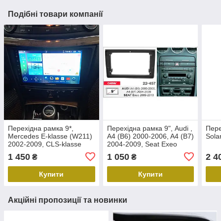
Подібні товари компанії
Перехідна рамка 9*,
Перехідна рамка 9", Audi ,
Пере
Mercedes E-klasse (W211)
A4 (B6) 2000-2006, A4 (B7)
Sola
2002-2009, CLS-klasse
2004-2009, Seat Exeo
(C219) 2004-2010 Carav
2009-2013, Carav 22-457
1 450
1 050
2 4
₴
₴
22-451
Купити
Купити
Акційні пропозиції та новинки