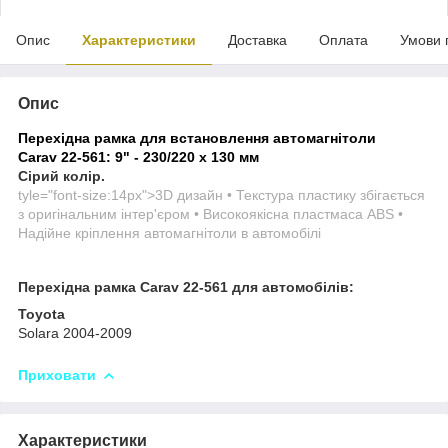
Опис
Характеристики
Доставка
Оплата
Умови 
Опис
Перехідна рамка для встановлення автомагнітоли
Carav 22-561: 9" - 230/220 x 130 мм
Сірий колір.
tyle="font-size:14px">
3D дизайн • Текстура пластику збігається
з оригінальним інтер'єром • Високоякісна пластмаса ABS •
Надійне кріплення автомагнітоли в автомобілі
Перехідна рамка Carav 22-561 для автомобілів:
Toyota
Solara 2004-2009
Приховати
Характеристики