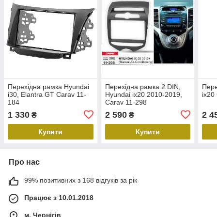
Перехідна рамка Hyundai
Перехідна рамка 2 DIN,
Пере
i30, Elantra GT Carav 11-
Hyundai ix20 2010-2019,
ix20
184
Carav 11-298
1 330
2 590
2 4
₴
₴
Купити
Купити
Про нас
99% позитивних з 168 відгуків за рік
Працює з 10.01.2018
м. Чернігів