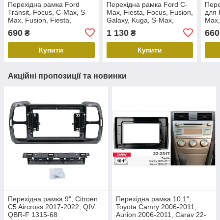
Перехідна рамка Ford
Перехідна рамка Ford C-
Пере
Transit, Focus, C-Max, S-
Max, Fiesta, Focus, Fusion,
для 
Max, Fusion, Fiesta,
Galaxy, Kuga, S-Max,
Max,
Galaxy, Kuga AWM 781-01-
Tourneo, Transit AWM 781-
Fies
690
1 130
660
₴
₴
073
01-056
10-0
Купити
Купити
Акційні пропозиції та новинки
Перехідна рамка 9", Citroen
Перехідна рамка 10.1",
C5 Aircross 2017-2022, QIV
Toyota Camry 2006-2011,
QBR-F 1315-68
Aurion 2006-2011, Carav 22-