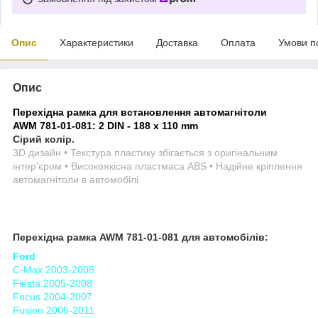
Опис
Характеристики
Доставка
Оплата
Умови п
Опис
Перехідна рамка для встановлення автомагнітоли
AWM 781-01-081: 2 DIN - 188 x 110 mm
Сірий колір.
3D дизайн • Текстура пластику збігається з оригінальним
інтер'єром • Високоякісна пластмаса ABS • Надійне кріплення
автомагнітоли в автомобілі
Перехідна рамка AWM 781-01-081 для автомобілів:
Ford
C-Max 2003-2008
Fiesta 2005-2008
Focus 2004-2007
Fusion 2005-2011