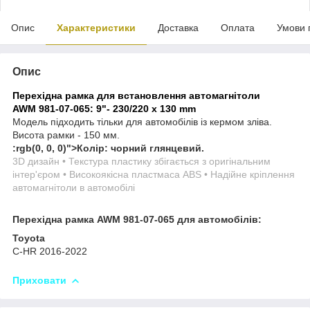
Опис
Характеристики
Доставка
Оплата
Умови 
Опис
Перехідна рамка для встановлення автомагнітоли
AWM 981-07-065: 9"- 230/220 х 130 mm
Модель підходить тільки для автомобілів із кермом зліва.
Висота рамки - 150 мм.
:rgb(0, 0, 0)">
Колір: чорний глянцевий.
3D дизайн • Текстура пластику збігається з оригінальним
інтер'єром • Високоякісна пластмаса ABS • Надійне кріплення
автомагнітоли в автомобілі
Перехідна рамка AWM 981-07-065 для автомобілів:
Toyota
C-HR 2016-2022
Приховати