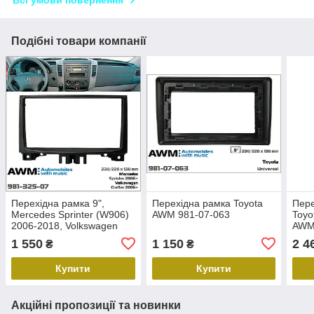
Всі умови повернення
Подібні товари компанії
Перехідна рамка 9",
Перехідна рамка Toyota
Пере
Mercedes Sprinter (W906)
AWM 981-07-063
Toyo
2006-2018, Volkswagen
AWM
Crafter 2006-2016, AWM
1 550
1 150
2 4
₴
₴
981-325-07
Купити
Купити
Акційні пропозиції та новинки