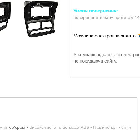
повернення товару протягом 14
У компанії підключені електро
не покидаючи сайту.
им
інтер'єром •
Високоякісна пластмаса ABS • Надійне кріплення