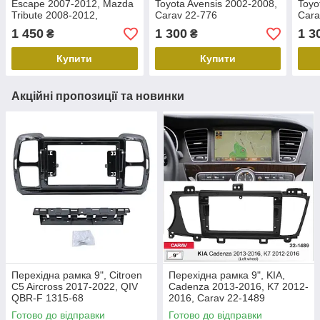
Escape 2007-2012, Mazda
Toyota Avensis 2002-2008,
Toyo
Tribute 2008-2012,
Carav 22-776
Cara
Mercury Mariner 2008-
1 450
1 300
1 3
₴
₴
2010, Carav 22-682
Купити
Купити
Акційні пропозиції та новинки
Перехідна рамка 9", Citroen
Перехідна рамка 9", KIA,
C5 Aircross 2017-2022, QIV
Cadenza 2013-2016, K7 2012-
QBR-F 1315-68
2016, Carav 22-1489
Готово до відправки
Готово до відправки