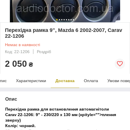
Перехідна рамка 9", Mazda 6 2002-2007, Carav
22-1206
Немає в наявності
Код: 22-1206
Роздріб
2 050
₴
пис
Характеристики
Доставка
Оплата
Умови пове
Опис
Перехідна рамка для встановлення автомагнітоли
Carav 22-1206: 9" - 230/220 x 130 мм (кр
і
tyle="">плення
зверху)
Колір: чорний.