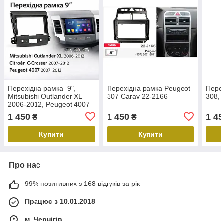
Перехідна рамка 9",
Перехідна рамка Peugeot
Пере
Mitsubishi Outlander XL
307 Carav 22-2166
308,
2006-2012, Peugeot 4007
2007-2012, Citroen C-
1 450
1 450
1 4
₴
₴
Crosser 2007-2012, Carav
22-004
Купити
Купити
Про нас
99% позитивних з 168 відгуків за рік
Працює з 10.01.2018
м. Чернігів