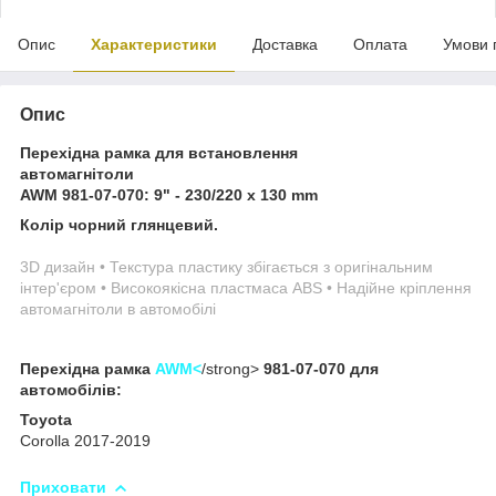
Опис
Характеристики
Доставка
Оплата
Умови 
Опис
Перехідна рамка для встановлення
автомагнітоли
AWM
981-07-070:
9" - 230/220 x 130 mm
Колір чорний глянцевий.
3D дизайн • Текстура пластику збігається з оригінальним
інтер'єром • Високоякісна пластмаса ABS • Надійне кріплення
автомагнітоли в автомобілі
Перехідна рамка
AWM<
/strong>
981-07-070
для
автомобілів:
Toyota
Corolla 2017-2019
Приховати