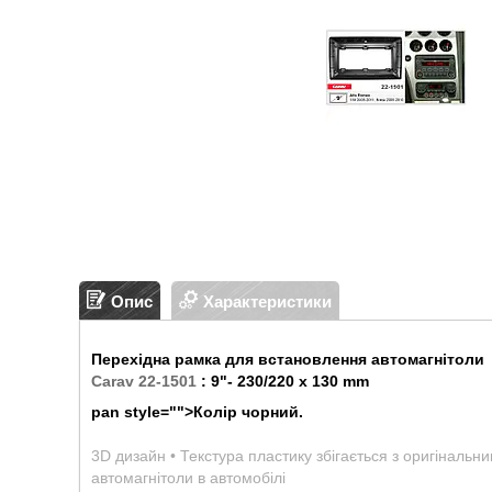
Опис
Характеристики
Перехідна рамка для встановлення автомагнітоли
Carav 22-1501
:
9"- 230/220 х 130 mm
pan style="">Колір чорний.
3D дизайн • Текстура пластику збігається з оригінальн
автомагнітоли в автомобілі