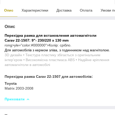
Опис
Характеристики
Доставка
Оплата
Умови п
Опис
Перехідна рамка для встановлення автомагнітоли
Carav 22-1507:
9"- 230/220 х 130 mm
rong>
yle="color:#000000">
Колір: срібло.
Для автомобілів з кермом зліва, з годинником над магнітолою.
3D дизайн • Текстура пластику збігається з оригінальним
інтер'єром • Високоякісна пластмаса ABS • Надійне кріплення
автомагнітоли в автомобілі
Перехідна рамка Carav 22-1507 для автомобілів:
Toyota
Matrix 2003-2008
Приховати