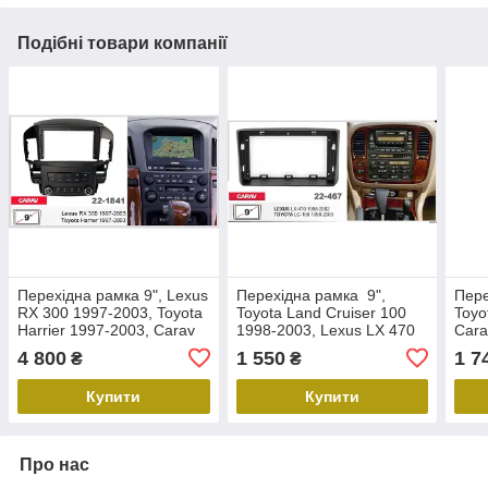
Подібні товари компанії
Перехідна рамка 9", Lexus
Перехідна рамка 9",
Пере
RX 300 1997-2003, Toyota
Toyota Land Cruiser 100
Toyo
Harrier 1997-2003, Carav
1998-2003, Lexus LX 470
Cara
22-1841
1998-2002, Carav 22-467
4 800
1 550
1 7
₴
₴
Купити
Купити
Про нас