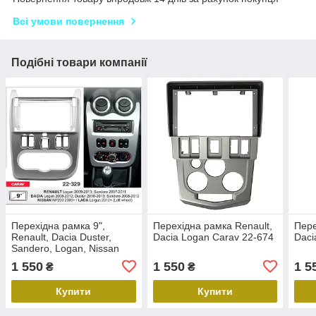
Всі умови повернення
Подібні товари компанії
Перехідна рамка 9",
Перехідна рамка Renault,
Пере
Renault, Dacia Duster,
Dacia Logan Carav 22-674
Daci
Sandero, Logan, Nissan
NP200, Carav 22-329
1 550
1 550
1 5
₴
₴
Купити
Купити