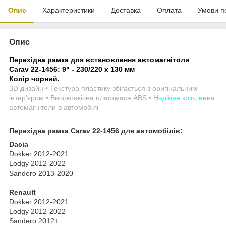
Опис
Характеристики
Доставка
Оплата
Умови п
Опис
Перехідна рамка для встановлення автомагнітоли
Carav 22-1456: 9" - 230/220 x 130 мм
Колір чорний.
3D дизайн • Текстура пластику збігається з оригінальним
інтер'єром • Високоякісна пластмаса ABS • Н
адійне кріпле
ння
автомагнітоли в автомобілі
Перехідна рамка Carav 22-1456 для автомобілів:
Dacia
Dokker 2012-2021
Lodgy 2012-2022
Sandero 2013-2020
Renault
Dokker 2012-2021
Lodgy 2012-2022
Sandero 2012+