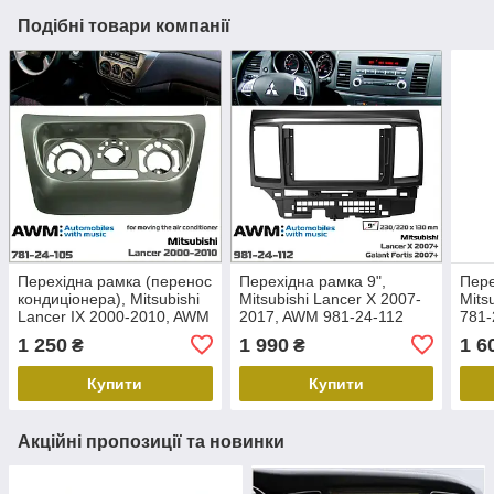
Подібні товари компанії
Перехідна рамка (перенос
Перехідна рамка 9",
Пере
кондиціонера), Mitsubishi
Mitsubishi Lancer X 2007-
Mits
Lancer IX 2000-2010, AWM
2017, AWM 981-24-112
781-
781-24-105
1 250
1 990
1 6
₴
₴
Купити
Купити
Акційні пропозиції та новинки