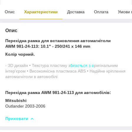
Опис
Характеристики
Доставка
Оплата
Умови 
Опис
Перехідна рамка для встановлення автомагнітоли
AWM 981-24-113
: 10.1" - 250/241 x 146 mm
Колір чорний.
- 3D дизайн • Текстура пластику з
бігається з о
ригінальним
інтер'єром • Високоякісна пластмаса ABS • Надійне кріплення
автомагнітоли в автомобілі
Перехідна рамка
AWM 981-24-113
для автомобілів:
Mitsubishi
Outlander 2003-2006
Приховати