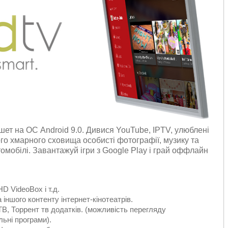
ет на ОС Android 9.0. Дивися YouTube, IPTV, улюблені
ого хмарного сховища особисті фотографії, музику та
томобілі. Завантажуй ігри з Google Play і грай оффлайн
D VideoBox і т.д.
 іншого контенту інтернет-кінотеатрів.
В, Торрент тв додатків. (можливість перегляду
льні програми).