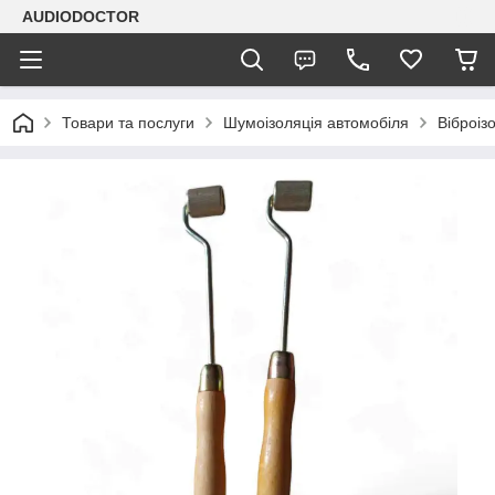
AUDIODOCTOR
Товари та послуги
Шумоізоляція автомобіля
Віброіз