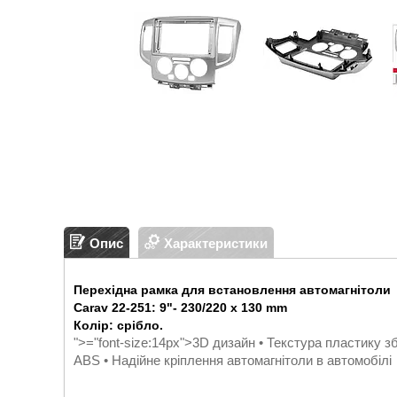
Опис
Характеристики
Перехідна рамка для встановлення автомагнітоли
Carav 22-251: 9"- 230/220 х 130 mm
Колір: срібло.
">
="font-size:14px">
3D дизайн • Текстура пластику зб
ABS • Надійне кріплення автомагнітоли в автомобілі