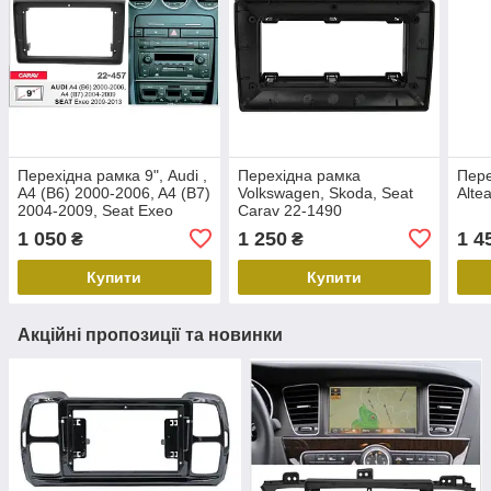
Перехідна рамка 9", Audi ,
Перехідна рамка
Пере
A4 (B6) 2000-2006, A4 (B7)
Volkswagen, Skoda, Seat
Alte
2004-2009, Seat Exeo
Carav 22-1490
2009-2013, Carav 22-457
1 050
1 250
1 4
₴
₴
Купити
Купити
Акційні пропозиції та новинки