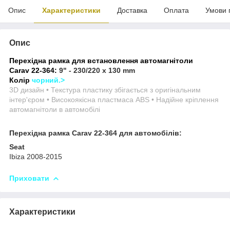
Опис
Характеристики
Доставка
Оплата
Умови 
Опис
Перехідна рамка для встановлення автомагнітоли
Carav 22-364:
9" - 230/220 x 130 mm
Колір
чорний.>
3D дизайн • Текстура пластику збігається з оригінальним
інтер'єром • Високоякісна пластмаса ABS • Надійне кріплення
автомагнітоли в автомобілі
Перехідна рамка Carav 22-364 для автомобілів:
Seat
Ibiza 2008-2015
Приховати
Характеристики