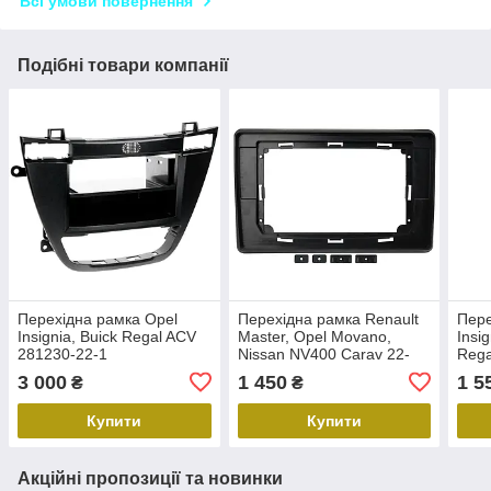
Всі умови повернення
Подібні товари компанії
Перехідна рамка Opel
Перехідна рамка Renault
Пере
Insignia, Buick Regal ACV
Master, Opel Movano,
Insi
281230-22-1
Nissan NV400 Carav 22-
Rega
1263
22-9
3 000
1 450
1 5
₴
₴
Купити
Купити
Акційні пропозиції та новинки