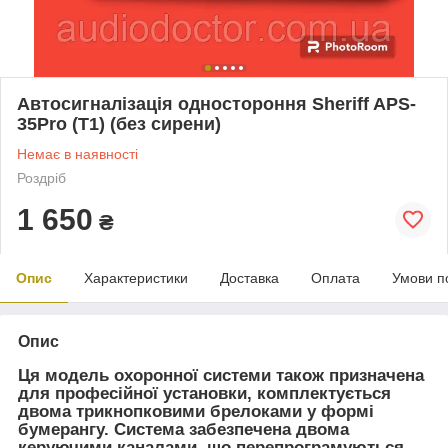
Автосигналізація одностороння Sheriff APS-
35Pro (T1) (без сирени)
Немає в наявності
Роздріб
1 650
₴
Опис
Характеристики
Доставка
Оплата
Умови п
Опис
Ця модель охоронної системи також призначена
для професійної установки, комплектується
двома трикнопковими брелоками у формі
бумерангу. Система забезпечена двома
керуючими каналами, що перепрограмуються.