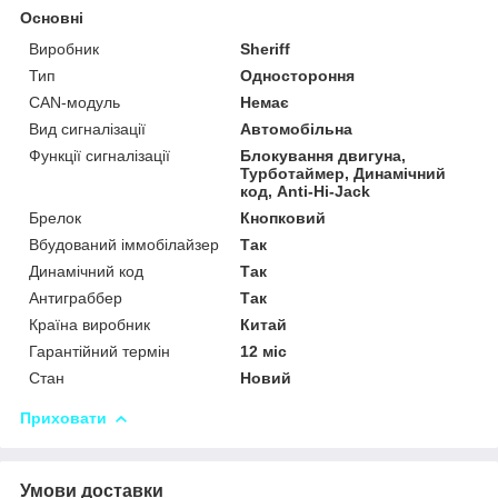
Основні
Виробник
Sheriff
Тип
Одностороння
СAN-модуль
Немає
Вид сигналізації
Автомобільна
Функції сигналізації
Блокування двигуна,
Турботаймер, Динамічний
код, Anti-Hi-Jack
Брелок
Кнопковий
Вбудований іммобілайзер
Так
Динамічний код
Так
Антиграббер
Так
Країна виробник
Китай
Гарантійний термін
12 міс
Стан
Новий
Приховати
Умови доставки