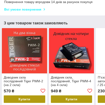
Повернення товару впродовж 14 днів за рахунок покупця
Всі умови повернення
З цим товаром також замовляють
Доводчик скла
Довідник скла,
П'єз
послідовний Tiger PWM-2
послідовний, Tiger PWM-4
авто
(на 2 скла)
(на 4 скла)
/ 25 
570
949
230
₴
₴
Купити
Купити