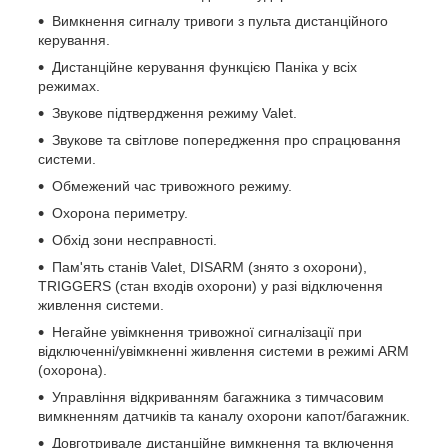
Вимкнення сигналу тривоги з пульта дистанційного
керування.
Дистанційне керування функцією Паніка у всіх
режимах.
Звукове підтвердження режиму Valet.
Звукове та світлове попередження про спрацювання
системи.
Обмежений час тривожного режиму.
Охорона периметру.
Обхід зони несправності.
Пам'ять станів Valet, DISARM (знято з охорони),
TRIGGERS (стан входів охорони) у разі відключення
живлення системи.
Негайне увімкнення тривожної сигналізації при
відключенні/увімкненні живлення системи в режимі ARM
(охорона).
Управління відкриванням багажника з тимчасовим
вимкненням датчиків та каналу охорони капот/багажник.
Довготривале дистанційне вимкнення та включення