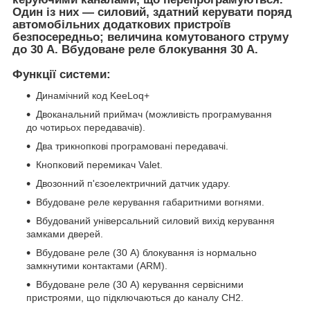
Один із них — силовий, здатний керувати поряд
автомобільних додаткових пристроїв
безпосередньо; величина комутованого струму
до 30 А. Вбудоване реле блокування 30 А.
Функції системи:
Динамічний код KeeLoq+
Двоканальний приймач (можливість програмування
до чотирьох передавачів).
Два трикнопкові програмовані передавачі.
Кнопковий перемикач Valet.
Двозонний п'єзоелектричний датчик удару.
Вбудоване реле керування габаритними вогнями.
Вбудований універсальний силовий вихід керування
замками дверей.
Вбудоване реле (30 A) блокування із нормально
замкнутими контактами (ARM).
Вбудоване реле (30 A) керування сервісними
пристроями, що підключаються до каналу СН2.