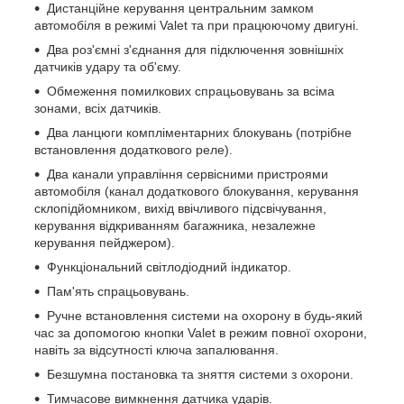
Дистанційне керування центральним замком
автомобіля в режимі Valet та при працюючому двигуні.
Два роз'ємні з'єднання для підключення зовнішніх
датчиків удару та об'єму.
Обмеження помилкових спрацьовувань за всіма
зонами, всіх датчиків.
Два ланцюги компліментарних блокувань (потрібне
встановлення додаткового реле).
Два канали управління сервісними пристроями
автомобіля (канал додаткового блокування, керування
склопідйомником, вихід ввічливого підсвічування,
керування відкриванням багажника, незалежне
керування пейджером).
Функціональний світлодіодний індикатор.
Пам'ять спрацьовувань.
Ручне встановлення системи на охорону в будь-який
час за допомогою кнопки Valet в режим повної охорони,
навіть за відсутності ключа запалювання.
Безшумна постановка та зняття системи з охорони.
Тимчасове вимкнення датчика ударів.