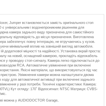
 Boxer, Jumper встановлюється замість оригінального стоп
є універсальним і водонепроникним рішенням для
ударна камера заднього виду призначена для самостійного
деальну відповідність до місця призначення. Виготовлена
ера забезпечує повну інтеграцію, не втручаючись у кузов.
уючи мінімальний вплив на зовнішній вигляд автомобіля.
й додаткової міцності та надійності. Установка вкрай проста:
налу на новий, оснащений камерою, прокладіть відеокабель
тися у проводку стоп-сигналу. Камера легко підключається до
відеовходом RCA. Автоматичне увімкнення при включенні
користання. Якісні матеріали, що використовуються під час
ть пристрою. Увімкнення камери можна налаштувати двома
 ходу для автоматичної активації при включенні заднього
імкнення у разі потреби. Технічні характеристики: Камера:
700TVL) Кут огляду: 170˚ Відеосигнал: NTSC Матриця: CVBS-
міс.
нігові можна у AUDIODOCTOR Garage,