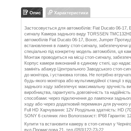
Опис
Характеристики
Застосовується для автомобілів: Fiat Ducato 06-17,
сигналу Камера заднього виду TORSSEN TMC132HD 
автомобілів Fiat Ducato 06-17, Boxer, Jumper Проти
встановлення в лампу стоп-сигналу, забезпечуючи і
спеціально під конкретну модель автомобіля, ця кам
Монтаж проводиться на місці стоп-сигналу, забезпеч
Корпус камери виконаний в єдиному стилі, що надає ї
замініть абажур Центрального Заводського стоп-сиг
до монітора, і установка готова. Не потрібно втруча
будь-якого монітора або мультимедійної станції з 
заднього ходу забезпечує максимальну зручність ви
виробництва, гарантують довговічність та надійніс
способами: через підключення до лампочки заднього
ходу або через додатковий перемикач для ручного ув
Full HD Харчування: 12V Роздільна здатність: HD (
SONY 6 скляних лінз Вологозахист: IP68 Гарантія: 12
Купити та встановити камеру в стоп-сигнал у Чер
вул.Промислова 21, тел.(093)122-73-22