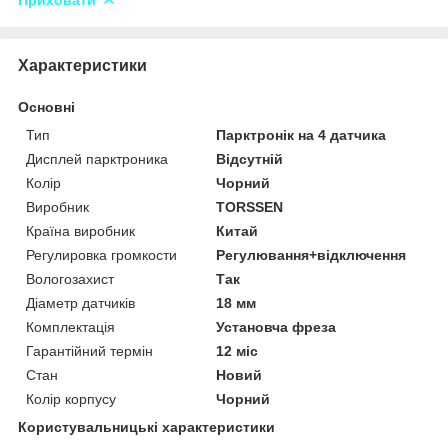
Характеристики
Основні
Тип
Парктронік на 4 датчика
Дисплей парктроника
Відсутній
Колір
Чорний
Виробник
TORSSEN
Країна виробник
Китай
Регулировка громкости
Регулювання+відключення
Вологозахист
Так
Діаметр датчиків
18 мм
Комплектація
Установча фреза
Гарантійний термін
12 міс
Стан
Новий
Колір корпусу
Чорний
Користувальницькі характеристики