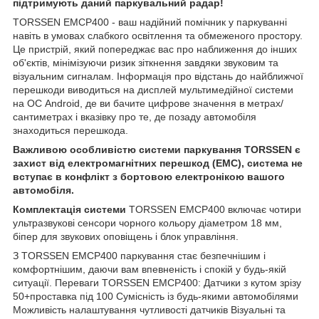
підтримують даний паркувальний радар!
TORSSEN EMCP400 - ваш надійний помічник у паркуванні
навіть в умовах слабкого освітлення та обмеженого простору.
Це пристрій, який попереджає вас про наближення до інших
об'єктів, мінімізуючи ризик зіткнення завдяки звуковим та
візуальним сигналам. Інформація про відстань до найближчої
перешкоди виводиться на дисплей мультимедійної системи
на ОС Android, де ви бачите цифрове значення в метрах/
сантиметрах і вказівку про те, де позаду автомобіля
знаходиться перешкода.
Важливою особливістю системи паркування TORSSEN є
захист від електромагнітних перешкод (EMC), система не
вступає в конфлікт з бортовою електронікою вашого
автомобіля.
Комплектація системи
TORSSEN EMCP400 включає чотири
ультразвукові сенсори чорного кольору діаметром 18 мм,
біпер для звукових оповіщень і блок управління.
З TORSSEN EMCP400 паркування стає безпечнішим і
комфортнішим, даючи вам впевненість і спокій у будь-якій
ситуації. Переваги TORSSEN EMCP400: Датчики з кутом зрізу
50+проставка під 100 Сумісність із будь-якими автомобілями
Можливість налаштування чутливості датчиків Візуальні та