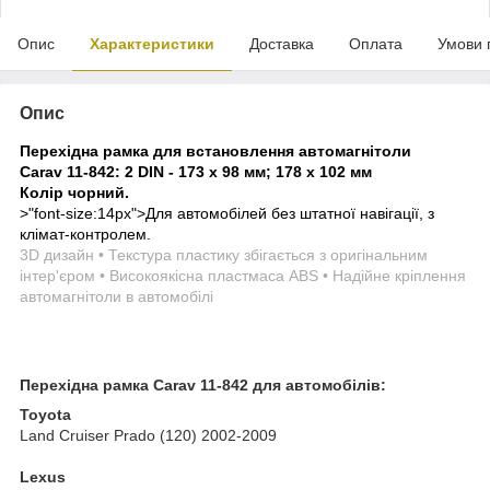
Опис
Характеристики
Доставка
Оплата
Умови 
Опис
Перехідна рамка для встановлення автомагнітоли
Carav 11-842: 2 DIN - 173 x 98 мм; 178 x 102 мм
Колір чорний.
>
"font-size:14px">
Для автомобілей без штатної навігації, з
клімат-контролем.
3D дизайн • Текстура пластику збігається з оригінальним
інтер'єром • Високоякісна пластмаса ABS • Надійне кріплення
автомагнітоли в автомобілі
Перехідна рамка Carav 11-842 для автомобілів:
Toyota
Land Cruiser Prado (120) 2002-2009
Lexus