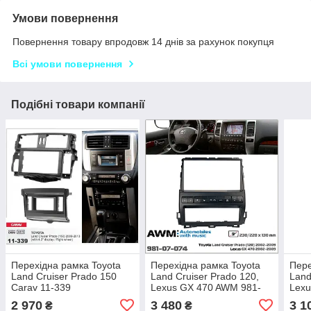
Умови повернення
Повернення товару впродовж 14 днів за рахунок покупця
Всі умови повернення
Подібні товари компанії
Перехідна рамка Toyota
Перехідна рамка Toyota
Пере
Land Cruiser Prado 150
Land Cruiser Prado 120,
Land
Carav 11-339
Lexus GX 470 AWM 981-
Lexu
07-074
07-0
2 970
3 480
3 1
₴
₴