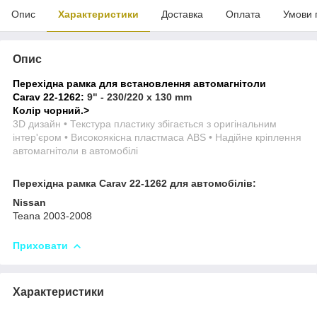
Опис
Характеристики
Доставка
Оплата
Умови 
Опис
Перехідна рамка для встановлення автомагнітоли
Carav 22-1262:
9" - 230/220 x 130 mm
Колір чорний.
>
3D дизайн • Текстура пластику збігається з оригінальним
інтер'єром • Високоякісна пластмаса ABS • Надійне кріплення
автомагнітоли в автомобілі
Перехідна рамка Carav 22-1262 для автомобілів:
Nissan
Teana 2003-2008
Приховати
Характеристики