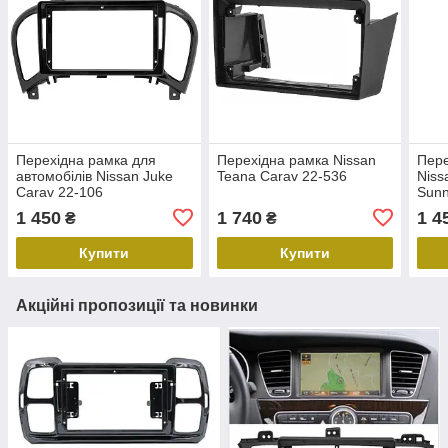
Перехідна рамка для
Перехідна рамка Nissan
Пере
автомобілів Nissan Juke
Teana Carav 22-536
Niss
Carav 22-106
Sunn
2012
1 450
1 740
1 4
₴
₴
2012
Купити
Купити
Акційні пропозиції та новинки