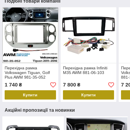
Подібні товари компанії
Перехідна рамка
Перехідна рамка Infiniti
Пере
Volkswagen Tiguan, Golf
M35 AWM 881-06-103
Volk
Plus AWM 981-35-052
881-
1 740
7 800
7 2
₴
₴
Купити
Купити
Акційні пропозиції та новинки