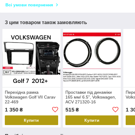
Всі умови повернення
З цим товаром також замовляють
Перехідна рамка
Проставки під динаміки
Пере
Volkswagen Golf VII Carav
165 мм/ 6.5", Volkswagen,
Volk
22-469
ACV 271320-16
1 350
515
1 3
₴
₴
Купити
Купити