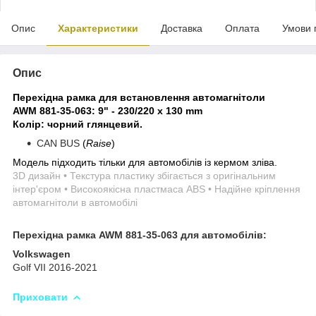
Опис
Характеристики
Доставка
Оплата
Умови 
Опис
Перехідна рамка для встановлення автомагнітоли
AWM 881-35-063:
9" - 230/220 x 130 mm
Колір: чорний глянцевий.
CAN BUS
(
Raise
)
Модель підходить тільки для автомобілів із кермом зліва.
3D дизайн • Текстура пластику збігається з оригінальним
інтер'єром • Високоякісна пластмаса ABS • Надійне кріплення
автомагнітоли в автомобілі
Перехідна рамка AWM 881-35-063 для автомобілів:
Volkswagen
Golf VII 2016-2021
Приховати