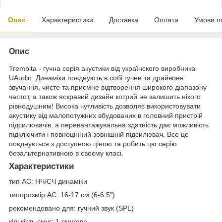
Опис
Характеристики
Доставка
Оплата
Умови п
Опис
Trembita - гучна серія акустики від українского виробника
UAudio. Динаміки поєднують в собі гучне та драйвове
звучання, чисте та приємне відтворення широкого діапазону
частот, а також яскравий дизайн котрий не залишить нікого
рівнодушним! Висока чутливість дозволяє використовувати
акустику від малопотужних вбудованих в головний пристрій
підсилювачів, а перевантажувальна здатність дає можливість
підключити і повноцінний зовнішній підсилювач. Все це
поєднується з доступною ціною та робить цю серію
безальтернативною в своєму класі.
Характеристики
тип АС: НЧ/СЧ динаміки
типорозмір АС: 16-17 см (6-6.5")
рекомендовано для: гучний звук (SPL)
кількість смуг: 1 смугова