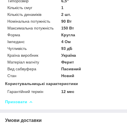
Типорозмір
6,5"
Кількість смуг
1
Кількість динаміків
2 шт.
Номінальна потужність
90 Вт
Максимальна потужність
150 Вт
Форма
Кругла
Імпеданс
4 Ом
Чутливість
93 дБ
Країна виробник
Україна
Матеріал магніту
Ферит
Вид сабвуфера
Пасивний
Стан
Новий
Користувальницькі характеристики
Гарантійний термін
12 мес
Приховати
Умови доставки