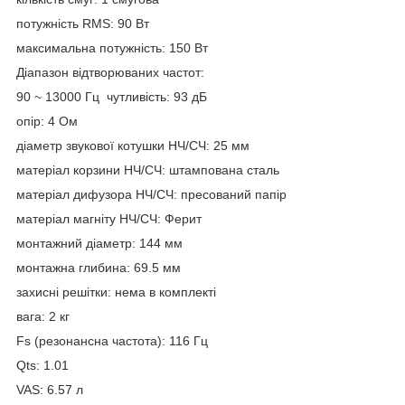
потужність RMS: 90 Вт
максимальна потужність: 150 Вт
Діапазон відтворюваних частот:
90 ~ 13000 Гц чутливість: 93 дБ
опір: 4 Ом
діаметр звукової котушки НЧ/СЧ: 25 мм
матеріал корзини НЧ/СЧ: штампована сталь
матеріал дифузора НЧ/СЧ: пресований папір
матеріал магніту НЧ/СЧ: Ферит
монтажний діаметр: 144 мм
монтажна глибина: 69.5 мм
захисні решітки: нема в комплекті
вага: 2 кг
Fs (резонансна частота): 116 Гц
Qts: 1.01
VAS: 6.57 л