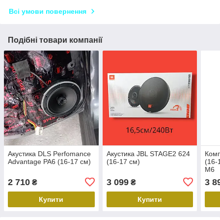
Всі умови повернення
Подібні товари компанії
Акустика DLS Perfomance
Акустика JBL STAGE2 624
Комп
Advantage PA6 (16-17 см)
(16-17 см)
(16-
M6
2 710
3 099
3 8
₴
₴
Купити
Купити