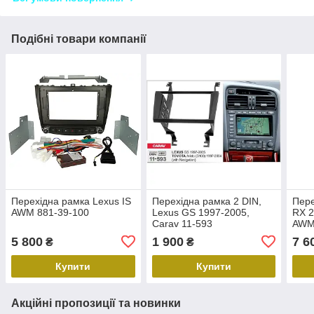
Подібні товари компанії
Перехідна рамка Lexus IS
Перехідна рамка 2 DIN,
Пере
AWM 881-39-100
Lexus GS 1997-2005,
RX 2
Carav 11-593
AWM
5 800
1 900
7 6
₴
₴
Купити
Купити
Акційні пропозиції та новинки