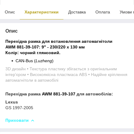
Опис
Характеристики
Доставка
Оплата
Умови 
Опис
Перехідна рамка для встановлення автомагнітоли
AWM 881-39-107
: 9" - 230/220 x 130 мм
Колір: чорний глянсовий.
CAN-Bus (
Luzheng
)
3D дизайн • Текстура пластику збігається з оригінальним
інтер'єром • Високоякісна пластмаса ABS • Надійне кріплення
автомагнітоли в автомобілі
Перехідна рамка
AWM 881-39-107
для автомобілів:
Lexus
GS 1997-2005
Приховати