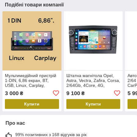
Подібні товари компанії
Мультимедійний пристрій
Штатна магнітола Opel,
Авто
1-DIN, 6,86 екран, BT,
Astra, Vectra, Zafira, Corsa,
2/64
USB, Linux, Carplay,
2/64Gb, 4Core, 4G,
CarP
4x50W , Aspiring Fusion 1
CarPlay/Android Auto, 7
3 000
9 100
5 9
₴
₴
дюймів, Black, QIV Q1
Купити
Купити
Про нас
99% позитивних з 168 відгуків за рік