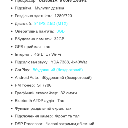
Процессор:
UIS8581A, 8 core 1.6GHz
Підсвітка: Мультипідсвітка
Роздільна здатність: 1280*720
Дисплей:
9" IPS 2.5D (MTX)
Оперативна пам'ять:
3GB
Вбудована пам'ять: 32GB
GPS приймач: так
Інтернет: 4G LTE / Wi-Fi
Підсилювач звуку: YDA 7388, 4x40Wat
CarPlay:
Вбудований (бездротовий)
Android Auto: Вбудований (бездротовий)
FM тюнер: ST7786
Графічний еквалайзер: 32 смуги
Bluetooth A2DP аудіо: Так
Функція роздільний екран: так
Підключення камер: Фронт та тил
DSP Processor: Часові затримки,об'ємний