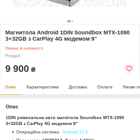
Магнитола Android 1DIN Soundbox MTX-1090
3+32GB з CarPlay 4G модемом 9"
Немає в наявності
Роздріб
9 900
₴
Опис
Характеристики
Доставка
Оплата
Умови п
Опис
1DIN унівесальна авто магнітола Soundbox MTX-1090
3+32GB з CarPlay 4G модемом 9"
Операційна система:
Android 12.0