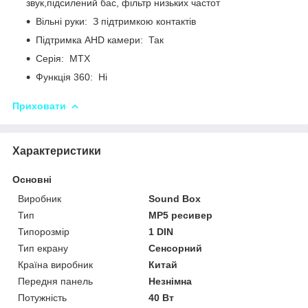
звук,підсилений бас, фільтр низьких частот
Вільні руки: З підтримкою контактів
Підтримка AHD камери: Так
Серія: MTX
Функція 360: Ні
Приховати
Характеристики
Основні
Виробник
Sound Box
Тип
MP5 ресивер
Типорозмір
1 DIN
Тип екрану
Сенсорний
Країна виробник
Китай
Передня панель
Незнімна
Потужність
40 Вт