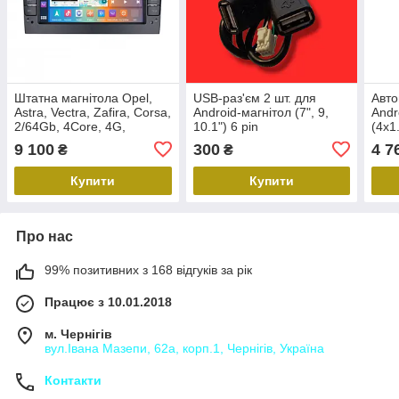
Штатна магнітола Opel,
USB-paз'єм 2 шт. для
Авто
Astra, Vectra, Zafira, Corsa,
Android-магнітол (7", 9,
Andr
2/64Gb, 4Core, 4G,
10.1") 6 pin
(4x1
CarPlay/Android Auto, 7
Gee
9 100
300
4 7
₴
₴
дюймів, Black, QIV Q1
Купити
Купити
Про нас
99% позитивних з 168 відгуків за рік
Працює з 10.01.2018
м. Чернігів
вул.Івана Мазепи, 62а, корп.1, Чернігів, Україна
Контакти