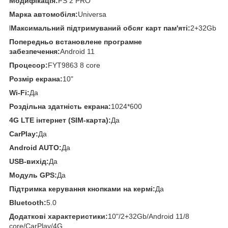
Модифікація:
FS 2 PRO
Марка автомобіля:
Universa
l
Максимальний підтримуваний обсяг карт пам'яті:
2+32Gb
Попередньо встановлене програмне
забезпечення:
Android 11
Процесор:
FYT9863 8 core
Розмір екрана:
10"
Wi-Fi:
Да
Роздільна здатність екрана:
1024*600
4G LTE інтернет (SIM-карта):
Да
CarPlay:
Да
Android AUTO:
Да
USB-вихід:
Да
Модуль GPS:
Да
Підтримка керування кнопками на кермі:
Да
Bluetooth:
5.0
Додаткові характеристики:
10"/2+32Gb/Android 11/8
core/CarPlay/4G