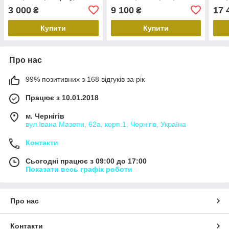
4x50W , Aspiring Fusion 1
CarPlay/Android Auto, 7
DSP
3 000
9 100
17 
₴
₴
дюймів, Black, QIV Q1
Купити
Купити
Про нас
99% позитивних з 168 відгуків за рік
Працює з 10.01.2018
м. Чернігів
вул.Івана Мазепи, 62а, корп.1, Чернігів, Україна
Контакти
Сьогодні працює з 09:00 до 17:00
Показати весь графік роботи
Про нас
Контакти