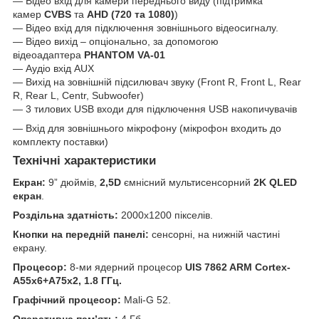
— Відео вхід для камери переднього виду (підтримка
камер
CVBS
та
AHD
(720 та 1080)
)
— Відео вхід для підключення зовнішнього відеосигналу.
— Відео вихід – опціонально, за допомогою
відеоадаптера
PHANTOM VA-01
— Аудіо вхід AUX
— Вихід на зовнішній підсилювач звуку (Front R, Front L, Rear
R, Rear L, Centr, Subwoofer)
— 3 тилових USB входи для підключення USB накопичувачів
— Вхід для зовнішнього мікрофону (мікрофон входить до
комплекту поставки)
Технічні характеристики
Екран:
9” дюймів,
2,5D
ємнісний мультисенсорний
2K QLED
екран
.
Роздільна здатність:
2000х1200 пікселів.
Кнопки на передній панелі:
сенсорні, на нижній частині
екрану.
Процесор:
8-ми ядерний процесор
UIS 7862 ARM Cortex-
A55x6+A75x2, 1.8 ГГц.
Графічний процесор:
Mali-G 52.
Оперативна пам’ять:
4 Гб.