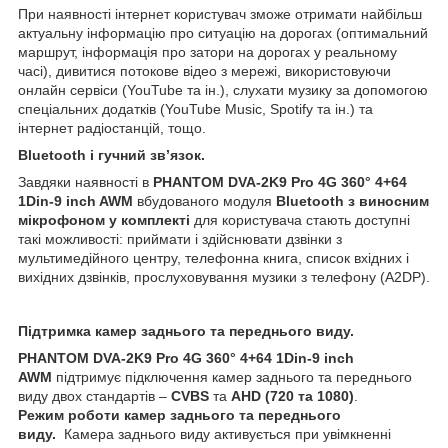
При наявності інтернет користувач зможе отримати найбільш
актуальну інформацію про ситуацію на дорогах (оптимальний
маршрут, інформація про затори на дорогах у реальному
часі), дивитися потокове відео з мережі, використовуючи
онлайн сервіси (YouTube та ін.), слухати музику за допомогою
спеціальних додатків (YouTube Music, Spotify та ін.) та
інтернет радіостанцій, тощо.
Bluetooth і гучний зв’язок.
Завдяки наявності в
PHANTOM DVA-2K9 Pro 4G 360° 4+64
1Din-9 inch AWM
вбудованого модуля
Bluetooth з виносним
мікрофоном
у комплекті
для користувача стають доступні
такі можливості: приймати і здійснювати дзвінки з
мультимедійного центру, телефонна книга, список вхідних і
вихідних дзвінків, прослуховування музики з телефону (A2DP).
Підтримка камер заднього та переднього виду.
PHANTOM DVA-2K9 Pro 4G 360° 4+64 1Din-9 inch
AWM
підтримує підключення камер заднього та переднього
виду двох стандартів –
CVBS
та
AHD (720 та 1080)
.
Режим роботи камер заднього та переднього
виду.
Камера заднього виду активується при увімкненні