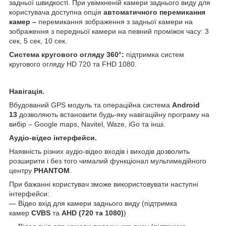
задньої швидкості. При увімкненій камери заднього виду для
користувача доступна опція
автоматичного перемикання
камер –
перемикання зображення з задньої камери на
зображення з передньої камери на певний проміжок часу: 3
сек, 5 сек, 10 сек.
Система кругового огляду 360°:
підтримка систем
кругового огляду HD 720 та FHD 1080.
Навігація.
Вбудований GPS модуль та операційна система
Android
13
дозволяють встановити будь-яку навігаційну програму на
вибір – Google maps, Navitel, Waze, iGo та інші.
Аудіо-відео інтерфейси.
Наявність різних аудіо-відео входів і виходів дозволить
розширити і без того чималий функціонал мультимедійного
центру
PHANTOM
.
При бажанні користувач зможе використовувати наступні
інтерфейси:
— Відео вхід для камери заднього виду (підтримка
камер
CVBS
та
AHD (720 та 1080)
)