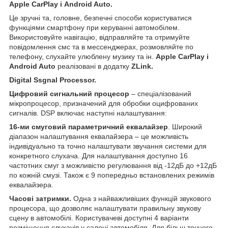
Apple CarPlay і Android Auto.
Це зручні та, головне,
безпечні способи користуватися
функціями смартфону при керуванні автомобілем.
Використовуйте навігацію, відправляйте та отримуйте
повідомлення смс та в мессенджерах, розмовляйте по
телефону, слухайте улюблену музику та ін.
Apple CarPlay і
Android Auto
реалізовані в додатку
ZLink.
Digital Ssgnal Processor.
Цифровий сигнальний процесор
– спеціалізований
мікропроцесор, призначений для обробки оцифрованих
сигналів. DSP включає наступні налаштування:
16-ми смуговий параметричний еквалайзер
. Широкий
діапазон налаштування еквалайзера – це можливість
індивідуально та точно налаштувати звучання системи для
конкретного слухача. Для налаштування доступно 16
частотних смуг з можливістю регулювання від -12дБ до +12дБ
по кожній смузі. Також є 9 попередньо встановлених режимів
еквалайзера.
Часові затримки.
Одна з найважливіших функцій звукового
процесора, що дозволяє налаштувати правильну звукову
сцену в автомобілі. Користувачеві доступні 4 варіанти
розміщення слухачів у салоні автомобіля. Для більш точного