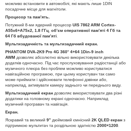
можливо встановити в автомобілі, які мають лише 1DIN
посадочне місце для магнітоли.
Процесор та пам’ять.
Потужний 8-ми ядерний процесор
UIS 7862 ARM Cortex-
A55x6+A75x2, 1.8 ГГц
,
об’єм оперативної пам’яті 4 Гб та
64 Гб вбудованої пам’яті
.
Мультизадачність та мультизадачний екран.
PHANTOM DVA-2K9 Pro 4G 360° 4+64 1Din-9 inch
AWM
дозволяє абсолютно вільно використовувати декілька
додатків одночасно. Під час прослуховування радіостанції або
музичного плеєра без проблем можливо користуватися
навігаційною програмою, при цьому користувач так само
може приймати і здійснювати телефонні дзвінки або,
наприклад, активувати камеру заднього чи переднього виду.
Мультизадачний екран
дозволяє використовувати два різні
додатики на головному екрані одночасно. Наприклад
музичний програвач та навігація.
Екран.
Яскравий та великий
9’’
дюймовий ємнісний
2K
QLED екран
з
підтримкою мультитач та роздільною здатністю
2000×1200
.