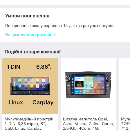
Умови повернення
Повернення товару впродовж 14 днів за рахунок покупця
Всі умови повернення
Подібні товари компанії
Мультимедійний пристрій
Штатна магнітола Opel,
Муль
1-DIN, 6,86 екран, BT,
Astra, Vectra, Zafira, Corsa,
TOR
USB, Linux, Carplay,
2/64Gb, 4Core, 4G,
7” 2