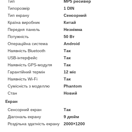
Тип
MP5 ресивер
Типорозмір
1 DIN
Тип екрану
Сенсорний
Країна виробник
Китай
Передня панель
Незнімна
Потужність
50 Вт
Операційна система
Android
Наявність Bluetooth
Так
USB-інтерфейс
Так
Наявність GPS-модуля
Так
Гарантійний термін
12 міс
Наявність Wi-Fi
Так
Сумісність з моделлю
Phantom
Стан
Новий
Екран
Сенсорний екран
Так
Діагональ екрану
9 дюйм
Роздільна здатність екрану
2000×1200