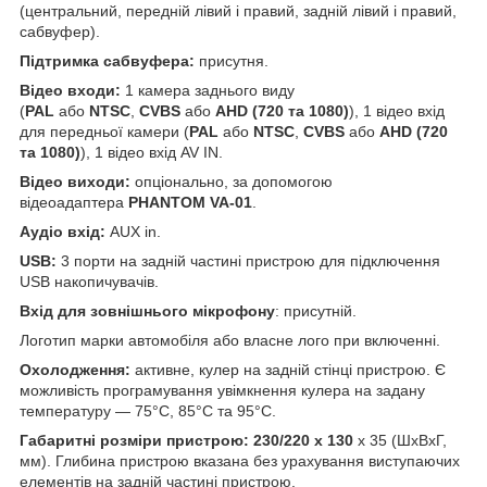
(центральний, передній лівий і правий, задній лівий і правий,
сабвуфер).
Підтримка сабвуфера:
присутня.
Відео входи:
1 камера заднього виду
(
PAL
або
NTSC
,
CVBS
або
AHD (720 та 1080)
), 1 відео вхід
для передньої камери (
PAL
або
NTSC
,
CVBS
або
AHD (720
та 1080)
), 1 відео вхід AV IN.
Відео виходи:
опціонально, за допомогою
відеоадаптера
PHANTOM VA-01
.
Аудіо вхід:
AUX in.
USB:
3 порти на задній частині пристрою для підключення
USB накопичувачів.
Вхід для зовнішнього мікрофону
: присутній.
Логотип марки автомобіля або власне лого при включенні.
Охолодження:
активне, кулер на задній стінці пристрою. Є
можливість програмування увімкнення кулера на задану
температуру — 75°С, 85°С та 95°С.
Габаритні розміри пристрою:
230/220 х 130
x 35 (ШхВхГ,
мм). Глибина пристрою вказана без урахування виступаючих
елементів на задній частині пристрою.