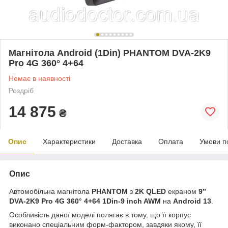
Магнітола Android (1Din) PHANTOM DVA-2K9
Pro 4G 360° 4+64
Немає в наявності
Роздріб
14 875
₴
Опис
Характеристики
Доставка
Оплата
Умови п
Опис
Автомобільна магнітола
PHANTOM
з
2K
QLED
екраном
9”
DVA-2K9 Pro 4G 360° 4+64 1Din-9 inch AWM
на
Android 13
.
Особливість даної моделі полягає в тому, що її корпус
виконано спеціальним форм-фактором, завдяки якому, її