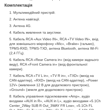
Комплектація
Мультимедійний пристрій.
Антена навігації.
Антена 4G.
Кабель живлення та акустики.
Кабель RCA «Aux Video IN», RCA «TV Video IN», вхід
для зовнішнього мікрофону «Mic», «Brake» (гальмо),
TPMS-RXD, TPMS-TXD, антена Bluetooth, антена Wi-Fi
(2,4 ГГц).
Кабель RCA «Rear Camera in» (вхід камери заднього
виду), RCA «Front Camera in» (вхід фронтальної
камери).
Кабель RCA «TV L in», «TV R in», «TXD» (вихід на
CAN-адаптер), «RXD» (вихід на CAN-адаптер), «Power
12V» (живлення 12 В для додаткового пристрою),
«Ground» (земля для додаткового пристрою).
Кабель управління підсилювачем «Amp», аудіо
входами «AUX in R», «AUX in L», аудіо виходами «5.1Ch
Center_2Way SUB R Out_3WAY FR Low», «5.1Ch FL