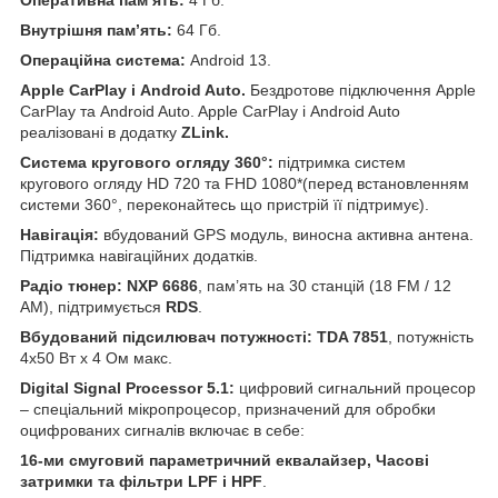
Внутрішня пам’ять:
64 Гб.
Операційна система:
Android 13.
Apple CarPlay і Android Auto.
Бездротове підключення Apple
CarPlay та Android Auto. Apple CarPlay і Android Auto
реалізовані в додатку
ZLink.
Система кругового огляду 360°:
підтримка систем
кругового огляду HD 720 та FHD 1080*(перед встановленням
системи 360°, переконайтесь що пристрій її підтримує).
Навігація:
вбудований GPS модуль, виносна активна антена.
Підтримка навігаційних додатків.
Радіо тюнер:
NXP 6686
, пам’ять на 30 станцій (18 FM / 12
AM), підтримується
RDS
.
Вбудований підсилювач потужності:
TDA 7851
, потужність
4х50 Вт х 4 Ом макс.
Digital Signal Processor 5.1:
цифровий сигнальний процесор
– спеціальний мікропроцесор, призначений для обробки
оцифрованих сигналів включає в себе:
16-ми смуговий параметричний еквалайзер, Часові
затримки та фільтри LPF і HPF
.