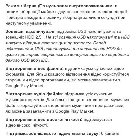
Режим гібернації з нульовим енергоспоживанням:
в
режимі гібернації майже відсутнє споживання електроенергії.
Пристрій виходить з режиму гібернації за лічені секунди при
наступному увімкненні.
Зовнішні накопичувачі
: підтримка USB накопичувачів та
зовнішніх HDD 2,5’’.
Не всі зовнішні USB накопичувачі та HDD
можуть підтримуватися цим пристроєм. Перед
підключенням USB накопичувача та зовнішнього HDD до
цього пристрою зверніться за консультацією до виробника
даного USB або HDD.
Відтворення відео файлів:
підтримка усіх сучасних відео
форматів. Для більш кращого відтворення відео користуйтеся
сторонніми відео програвачами, які можна завантажити з
Google Play Market.
Відтворення аудіо файлів:
підтримка усіх сучасних
музичних форматів. Для більш кращого відтворення музичних
файлів користуйтеся сторонніми музичними програвачами,
які можна завантажити з Google Play Market.
Відтворення відео високої чіткості:
підтримується
відео високої чіткості.
Підтримка зовнішнього підсилювача звуку:
6 каналів