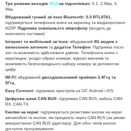
Три режими виходів
RCA
на підсилювач:
5.1, 2-Way, 3-
Way.
Вбудований гучний зв’язок Bluetooth:
5.0 RTL8761
,
підтримується телефонна книга на кирилиці та медіапротокол
A2DP.
Підримка зовнішнього мікрофону
(входить до
комплекта поставки)
Інтернет та мобільний зв’язок:
вбудований
4G модем з
виносоною антеною
та
додаток Телефон
. Підтримка micro
sim та можливість здійснювати дзвінки. Телефонна книга з
кирилицею, розділ обрані номери, журнал викликів та
можливість безпосереднього набору номеру за допомогою
цифр.
WI-FI:
вбудований
двохдіапазонний приймач 2,4Ггц та
5Ггц
.
Easy Connect:
підтримка пристроїв на ОС Android і iOS.
Цифрова шина CAN BUS:
підтримка CAN BUS, кабель CAN-
RX, CAN-TX.
Кнопки на кермі:
підтримуються резистивні кнопки на кермі
автомобіля та кнопки, які працюють через CAN BUS (за умови
використання CAN BUS адаптера). Для обох типів кнопок
доступне програмування.