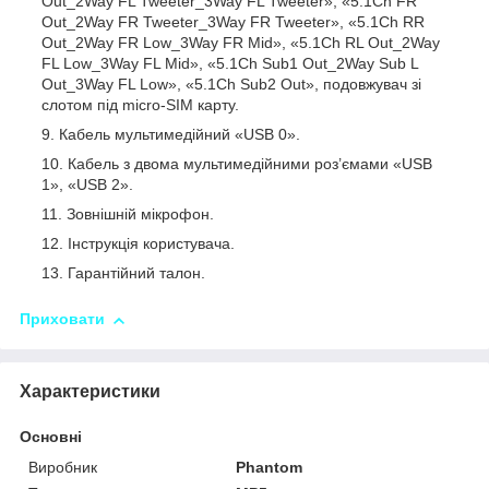
Out_2Way FL Tweeter_3Way FL Tweeter», «5.1Ch FR
Out_2Way FR Tweeter_3Way FR Tweeter», «5.1Ch RR
Out_2Way FR Low_3Way FR Mid», «5.1Ch RL Out_2Way
FL Low_3Way FL Mid», «5.1Ch Sub1 Out_2Way Sub L
Out_3Way FL Low», «5.1Ch Sub2 Out», подовжувач зі
слотом під micro-SIM карту.
Кабель мультимедійний «USB 0».
Кабель з двома мультимедійними роз’ємами «USB
1», «USB 2».
Зовнішній мікрофон.
Інструкція користувача.
Гарантійний талон.
Приховати
Характеристики
Основні
Виробник
Phantom