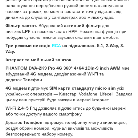
налаштування передбачено ручний режим налаштування
часових затримок, де можна виставити точну відстань від
динаміка до слухача у сантиметрах або мілісекундах.
Фільтр частот.
Вбудований
активний фільтр
для
низьких
LPF
та високих частот
HPF
. Незамінна функція при
побудові сучасної якісної звукової системи в автомобілі.
Три режими виходів
RCA
на підсилювач: 5.1, 2-Way, 3-
Way.
Інтернет та мобільний зв’язок.
PHANTOM DVA-2K9 Pro 4G 360° 4+64 1Din-9 inch AWM
має
вбудований
4G модем
, дводіапазонний
Wi-Fi
та
додаток
Телефон
.
4G модем
підтримує
SIM карти стандарту micro sim
усіх
українських операторів — Київстар, Vodafone, Lifecell. Завдяки
цьому ваш пристрій буде завжди в мережі інтернет.
Wi-Fi 2,4+5 Ггц
дозволяє підключитись до будь-якої мережі
або точки доступу вашого смартфону.
Додаток
Телефон
підтримує телефонну книгу з кирилицею,
розділ обрані номери, журнал викликів та можливість
безпосереднього набору номеру.